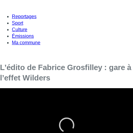
Reportages
Sport
Culture
Émissions
Ma commune
L’édito de Fabrice Grosfilley : gare à
l’effet Wilders
Dans son édito du jeudi 23 novembre, Fabrice
Grosfilley revient sur la victoire de l’extrême
droite au Pays-Bas.
Les Pays-Bas ont donc mis un coup de barre à droite.
Et on
peut même parler d’un coup de barre vers l’extrême-droite tant