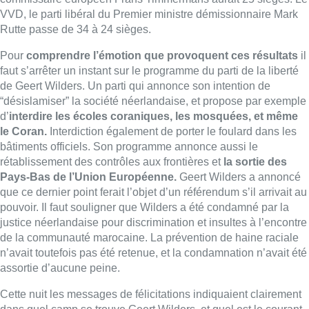
que ce dernier point ferait l’objet d’un référendum s’il arrivait au
pouvoir. Il faut souligner que Wilders a été condamné par la
justice néerlandaise pour discrimination et insultes à l’encontre
de la communauté marocaine. La prévention de haine raciale
n’avait toutefois pas été retenue, et la condamnation n’avait été
assortie d’aucune peine.
Cette nuit les messages de félicitations indiquaient clairement
dans quel camp se trouve Geert Wilders, et quel est le courant
européen qui se reconnait en lui, avec un message du
président du Vlaams Belang, Tom Van Grieken, qui félicitait
Geert Wilders “
de tout son cœur”
, un autre de Marine Le Pen
pour le Rassemblement National qui soulignait “
son
attachement croissant à la défense des identités nationales”,
ou encore celui de Victor Orban, le premier ministre hongrois
qui s’est exclamé sur X (anciennement Twitter)
” les vents du
changement sont là”.
Évidemment,
37 sièges sur 150 cela ne suffit pas pour
former une majorité.
Geert Wilders va donc devoir trouver des
alliés pour essayer de former une coalition gouvernementale.