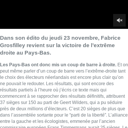
le choix des électeurs néerlandais est encore plus clair qu’on
ne pouvait le redouter. Les résultats, qui sont encore des
résultats partiels à l’heure où j’écris ce texte mais qui
commencent à se rapprocher des résultats définitifs, attribuent
37 sièges sur 150 au parti de Geert Wilders, qui a pu séduire
près de deux millions d’électeurs. C’est 20 sièges de plus que
dans l’assemblée sortante pour le “parti de la liberté”. L’alliance
entre la gauche et les écologistes, emmenée par l’ancien
commissaire européen Frans Timmermans aurait 25 sièges. Le
VVD, le parti libéral du Premier ministre démissionnaire Mark
Rutte passe de 34 à 24 sièges.
Pour
comprendre l’émotion que provoquent ces résultats
il
faut s’arrêter un instant sur le programme du parti de la liberté
de Geert Wilders. Un parti qui annonce son intention de
“désislamiser” la société néerlandaise, et propose par exemple
d’
interdire les écoles coraniques, les mosquées, et même
le Coran.
Interdiction également de porter le foulard dans les
bâtiments officiels. Son programme annonce aussi le
rétablissement des contrôles aux frontières et
la sortie des
Pays-Bas de l’Union Européenne.
Geert Wilders a annoncé