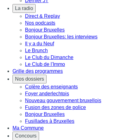
Dernier JT
La radio
Direct & Replay
Nos podcasts
Bonjour Bruxelles
Bonjour Bruxelles: les interviews
Il y a du Neuf
Le Brunch
Le Club du Dimanche
Le Club de l'Immo
Grille des programmes
Nos dossiers
Colère des enseignants
Foyer anderlechtois
Nouveau gouvernement bruxellois
Fusion des zones de police
Bonjour Bruxelles
Fusillades à Bruxelles
Ma Commune
Concours