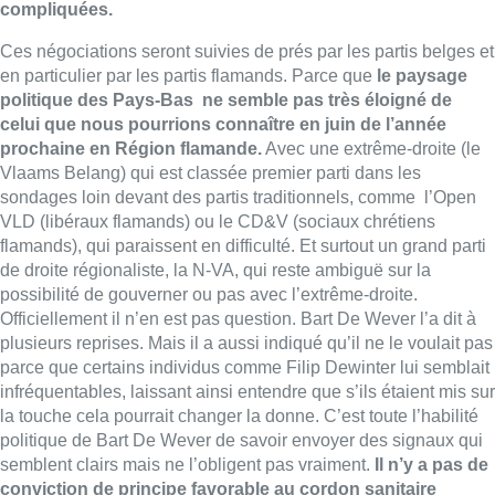
Officiellement il n’en est pas question. Bart De Wever l’a dit à
plusieurs reprises. Mais il a aussi indiqué qu’il ne le voulait pas
parce que certains individus comme Filip Dewinter lui semblait
infréquentables, laissant ainsi entendre que s’ils étaient mis sur
la touche cela pourrait changer la donne. C’est toute l’habilité
politique de Bart De Wever de savoir envoyer des signaux qui
semblent clairs mais ne l’obligent pas vraiment.
Il n’y a pas de
conviction de principe favorable au cordon sanitaire
fortement ancrée à la N-VA,
c’est plutôt à ce stade une
question d’opportunité pragmatique. Et on sait aussi que
certains membres du parti, comme Théo Francken sont plus
enclins à envisager une alliance avec le Belang pour faire
avancer l’indépendance de la Flandre et donner un grand coup
de barre à droite sur les questions de l’immigration ou de la
politique socio-économique
Si après les élections de juin prochain les électeurs belges
décident aussi de donner un coup de barre à droite et de
plébisciter des formations politiques qui font du discours contre
l’immigration leur axe de campagne, si les deux partis