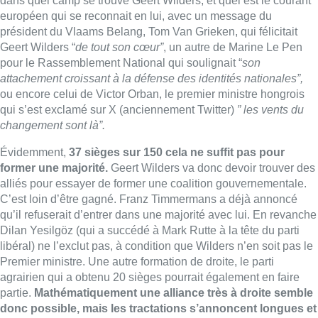
C’est loin d’être gagné. Franz Timmermans a déjà annoncé
qu’il refuserait d’entrer dans une majorité avec lui. En revanche
Dilan Yesilgöz (qui a succédé à Mark Rutte à la tête du parti
libéral) ne l’exclut pas, à condition que Wilders n’en soit pas le
Premier ministre. Une autre formation de droite, le parti
agrairien qui a obtenu 20 sièges pourrait également en faire
partie.
Mathématiquement une alliance très à droite semble
donc possible, mais les tractations s’annoncent longues et
compliquées.
Ces négociations seront suivies de prés par les partis belges et
en particulier par les partis flamands. Parce que
le paysage
politique des Pays-Bas ne semble pas très éloigné de
celui que nous pourrions connaître en juin de l’année
prochaine en Région flamande.
Avec une extrême-droite (le
Vlaams Belang) qui est classée premier parti dans les
sondages loin devant des partis traditionnels, comme l’Open
VLD (libéraux flamands) ou le CD&V (sociaux chrétiens
flamands), qui paraissent en difficulté. Et surtout un grand parti
de droite régionaliste, la N-VA, qui reste ambiguë sur la
possibilité de gouverner ou pas avec l’extrême-droite.