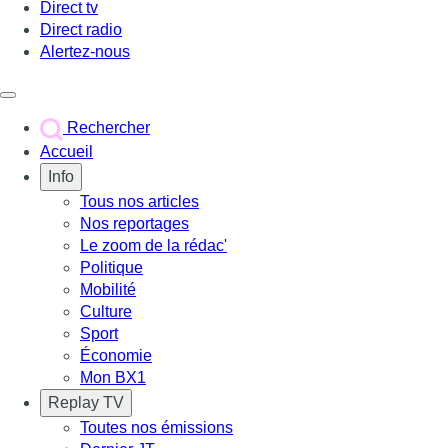
Direct tv
Direct radio
Alertez-nous
Déclencher le menu
Rechercher
Accueil
Info
Tous nos articles
Nos reportages
Le zoom de la rédac'
Politique
Mobilité
Culture
Sport
Économie
Mon BX1
Replay TV
Toutes nos émissions