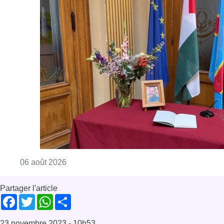
Consulter l'article "La Commune d’Ixelles 
06 août 2026
Partager l'article
Facebook
Twitter
WhatsApp
Share
23 novembre 2023
- 10h53
élections 2024
Extrême-droite
Geert Wilders
N-VA
Pays-Bas
Vlaams Belang
News
Rue de la Loi
Offres d’emploi