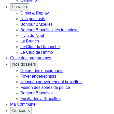
Dernier JT
La radio
Direct & Replay
Nos podcasts
Bonjour Bruxelles
Bonjour Bruxelles: les interviews
Il y a du Neuf
Le Brunch
Le Club du Dimanche
Le Club de l'Immo
Grille des programmes
Nos dossiers
Colère des enseignants
Foyer anderlechtois
Nouveau gouvernement bruxellois
Fusion des zones de police
Bonjour Bruxelles
Fusillades à Bruxelles
Ma Commune
Concours