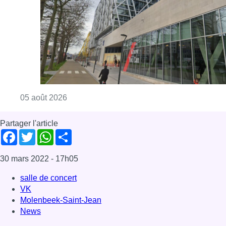
Consulter l'article "Le siège bruxellois d’A
05 août 2026
Partager l'article
Facebook
Twitter
WhatsApp
Share
30 mars 2022
- 17h05
salle de concert
VK
Molenbeek-Saint-Jean
News