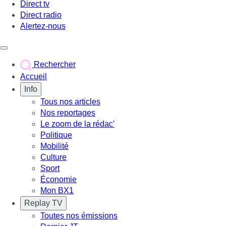
Direct tv
Direct radio
Alertez-nous
Déclencher le menu
Rechercher
Accueil
Info
Tous nos articles
Nos reportages
Le zoom de la rédac'
Politique
Mobilité
Culture
Sport
Économie
Mon BX1
Replay TV
Toutes nos émissions