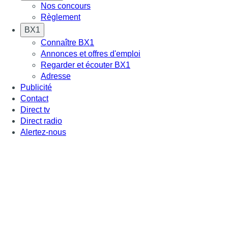
Nos concours
Règlement
BX1
Connaître BX1
Annonces et offres d'emploi
Regarder et écouter BX1
Adresse
Publicité
Contact
Direct tv
Direct radio
Alertez-nous