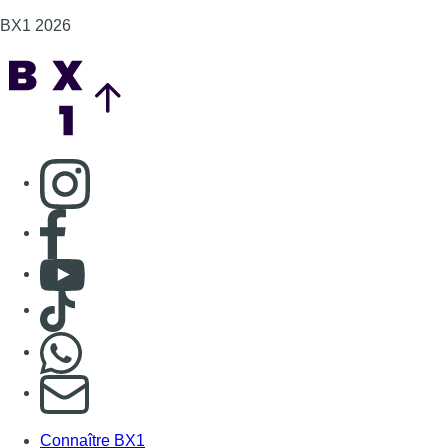
BX1 2026
Back to top
Consulter page Instagram
Consulter page Facebook
Consulter Youtube
Consulter TikTok
Nous rejoindre sur Whatsapp
S'abonner à notre newsletter
Connaître BX1