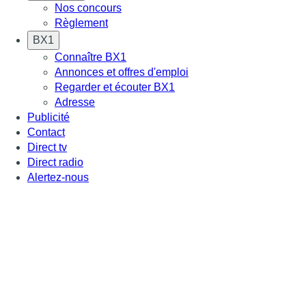
Nos concours
Règlement
BX1
Connaître BX1
Annonces et offres d'emploi
Regarder et écouter BX1
Adresse
Publicité
Contact
Direct tv
Direct radio
Alertez-nous