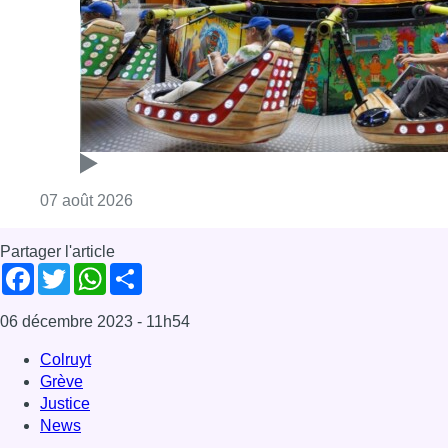
Consulter l'article "Foire du Midi: les visite
07 août 2026
Partager l'article
Facebook
Twitter
WhatsApp
Share
06 décembre 2023
- 11h54
Colruyt
Grève
Justice
News