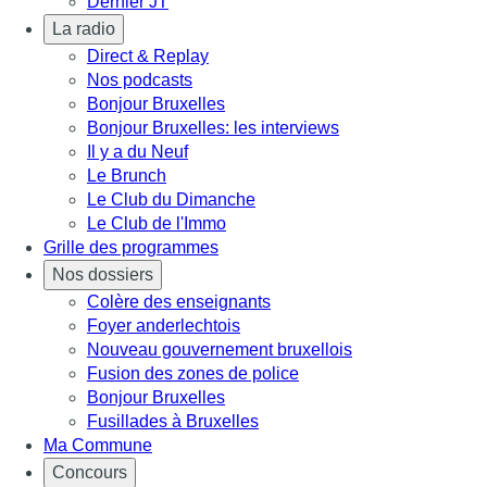
Dernier JT
La radio
Direct & Replay
Nos podcasts
Bonjour Bruxelles
Bonjour Bruxelles: les interviews
Il y a du Neuf
Le Brunch
Le Club du Dimanche
Le Club de l'Immo
Grille des programmes
Nos dossiers
Colère des enseignants
Foyer anderlechtois
Nouveau gouvernement bruxellois
Fusion des zones de police
Bonjour Bruxelles
Fusillades à Bruxelles
Ma Commune
Concours