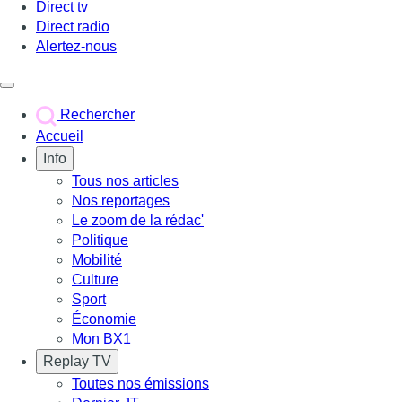
Direct tv
Direct radio
Alertez-nous
Déclencher le menu
Rechercher
Accueil
Info
Tous nos articles
Nos reportages
Le zoom de la rédac'
Politique
Mobilité
Culture
Sport
Économie
Mon BX1
Replay TV
Toutes nos émissions