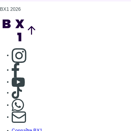
BX1 2026
Back to top
Consulter page Instagram
Consulter page Facebook
Consulter Youtube
Consulter TikTok
Nous rejoindre sur Whatsapp
S'abonner à notre newsletter
Connaître BX1