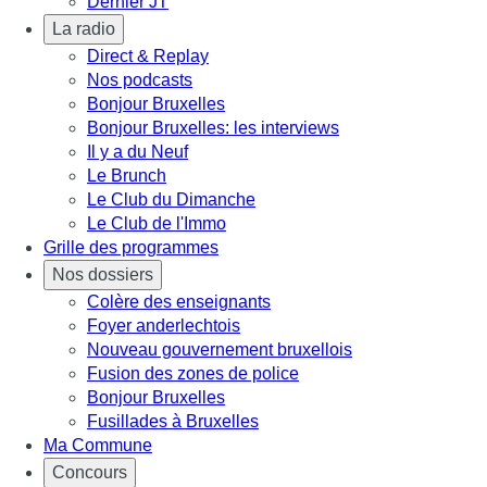
Dernier JT
La radio
Direct & Replay
Nos podcasts
Bonjour Bruxelles
Bonjour Bruxelles: les interviews
Il y a du Neuf
Le Brunch
Le Club du Dimanche
Le Club de l'Immo
Grille des programmes
Nos dossiers
Colère des enseignants
Foyer anderlechtois
Nouveau gouvernement bruxellois
Fusion des zones de police
Bonjour Bruxelles
Fusillades à Bruxelles
Ma Commune
Concours