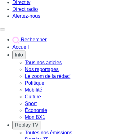
Direct tv
Direct radio
Alertez-nous
Déclencher le menu
Rechercher
Accueil
Info
Tous nos articles
Nos reportages
Le zoom de la rédac'
Politique
Mobilité
Culture
Sport
Économie
Mon BX1
Replay TV
Toutes nos émissions