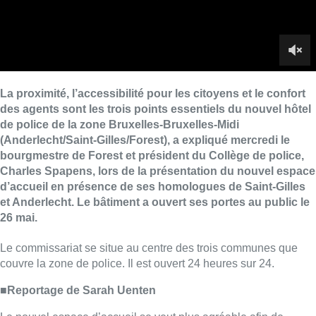
et Anderlecht. Le bâtiment a ouvert ses portes au public le
26 mai.
Le commissariat se situe au centre des trois communes que
couvre la zone de police. Il est ouvert 24 heures sur 24.
■Reportage de Sarah Uenten
Le nouvel espace d’accueil se veut plus agréable afin de
générer moins de stress chez les personnes qui y entrent. Une
attention particulière a été portée aux personnes à mobilité
réduite avec notamment une rampe d’accès, un ascenseur et
un guichet spécifiquement conçu. “
Dans l’ancien commissariat,
les conditions d’attente étaient moins bien, ce nouvel espace
permet de garantir des conditions d’accueil dignes pour tous
les citoyens
“, a commenté le bourgmestre de Saint-Gilles, Jean
Spinette.