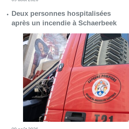
Consulter l'article "Deux personnes hospita
09 août 2026
Partager l'article
Facebook
Twitter
WhatsApp
Share
03 juin 2026
- 17h17
Police
Anderlecht
Forest
News
Reportages