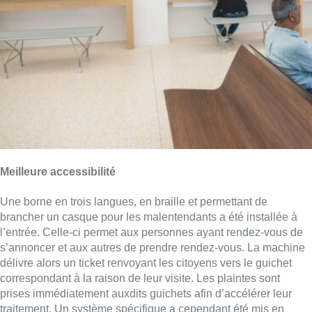
Une borne en trois langues, en braille et permettant de
brancher un casque pour les malentendants a été installée à
l’entrée. Celle-ci permet aux personnes ayant rendez-vous de
s’annoncer et aux autres de prendre rendez-vous. La machine
délivre alors un ticket renvoyant les citoyens vers le guichet
correspondant à la raison de leur visite. Les plaintes sont
prises immédiatement auxdits guichets afin d’accélérer leur
traitement. Un système spécifique a cependant été mis en
place pour les plaintes concernant des violences sexuelles ou
intrafamiliales afin que les victimes ne soient pas tenues de
s’exprimer en public.
L’emplacement du nouvel hôtel de police est de surcroît idéal
pour garantir une plus grande efficacité des équipes. “
Tous les
véhicules d’intervention partent d’ici, ce qui signifie des
arrivées sur site plus rapides
“, a encore indiqué le bourgmestre
de Forest.
►
Lire aussi |
L’ancien commissariat de la zone Midi à
Anderlecht bientôt mis en vente pour au moins 5,5 millions