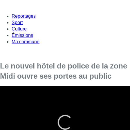
Reportages
Sport
Culture
Émissions
Ma commune
Le nouvel hôtel de police de la zone
Midi ouvre ses portes au public
La proximité, l’accessibilité pour les citoyens et le confort
des agents sont les trois points essentiels du nouvel hôtel
de police de la zone Bruxelles-Bruxelles-Midi
(Anderlecht/Saint-Gilles/Forest), a expliqué mercredi le
bourgmestre de Forest et président du Collège de police,
Charles Spapens, lors de la présentation du nouvel espace
d’accueil en présence de ses homologues de Saint-Gilles