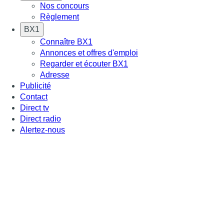
Nos concours
Règlement
BX1
Connaître BX1
Annonces et offres d'emploi
Regarder et écouter BX1
Adresse
Publicité
Contact
Direct tv
Direct radio
Alertez-nous