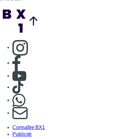
Back to top
Consulter page Instagram
Consulter page Facebook
Consulter Youtube
Consulter TikTok
Nous rejoindre sur Whatsapp
S'abonner à notre newsletter
Connaître BX1
Publicité