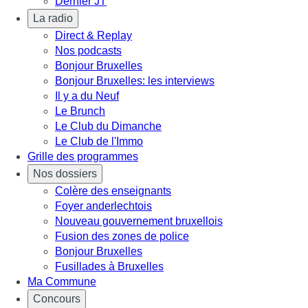
Dernier JT
La radio
Direct & Replay
Nos podcasts
Bonjour Bruxelles
Bonjour Bruxelles: les interviews
Il y a du Neuf
Le Brunch
Le Club du Dimanche
Le Club de l'Immo
Grille des programmes
Nos dossiers
Colère des enseignants
Foyer anderlechtois
Nouveau gouvernement bruxellois
Fusion des zones de police
Bonjour Bruxelles
Fusillades à Bruxelles
Ma Commune
Concours