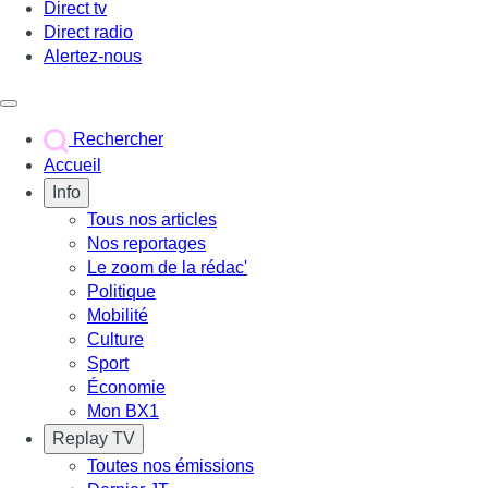
Direct tv
Direct radio
Alertez-nous
Déclencher le menu
Rechercher
Accueil
Info
Tous nos articles
Nos reportages
Le zoom de la rédac'
Politique
Mobilité
Culture
Sport
Économie
Mon BX1
Replay TV
Toutes nos émissions