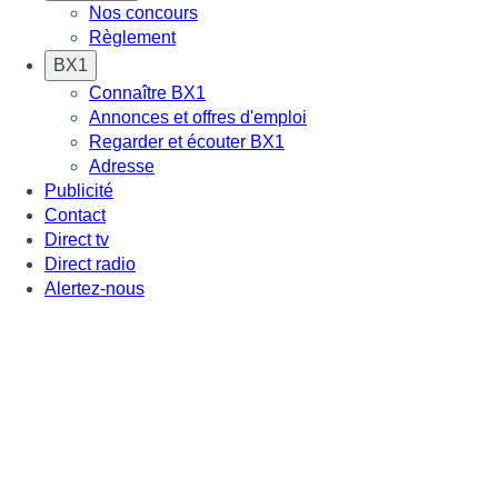
Nos concours
Règlement
BX1
Connaître BX1
Annonces et offres d'emploi
Regarder et écouter BX1
Adresse
Publicité
Contact
Direct tv
Direct radio
Alertez-nous