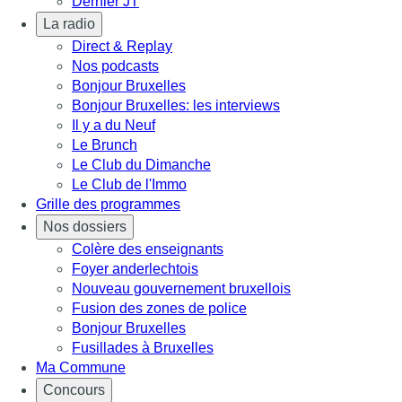
Dernier JT
La radio
Direct & Replay
Nos podcasts
Bonjour Bruxelles
Bonjour Bruxelles: les interviews
Il y a du Neuf
Le Brunch
Le Club du Dimanche
Le Club de l'Immo
Grille des programmes
Nos dossiers
Colère des enseignants
Foyer anderlechtois
Nouveau gouvernement bruxellois
Fusion des zones de police
Bonjour Bruxelles
Fusillades à Bruxelles
Ma Commune
Concours