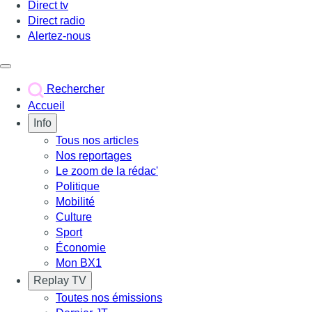
Direct tv
Direct radio
Alertez-nous
Déclencher le menu
Rechercher
Accueil
Info
Tous nos articles
Nos reportages
Le zoom de la rédac'
Politique
Mobilité
Culture
Sport
Économie
Mon BX1
Replay TV
Toutes nos émissions