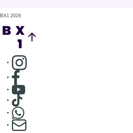
BX1 2026
Back to top
Consulter page Instagram
Consulter page Facebook
Consulter Youtube
Consulter TikTok
Nous rejoindre sur Whatsapp
S'abonner à notre newsletter