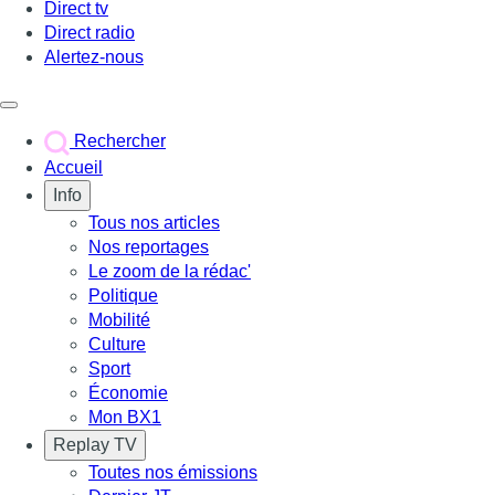
Direct tv
Direct radio
Alertez-nous
Déclencher le menu
Rechercher
Accueil
Info
Tous nos articles
Nos reportages
Le zoom de la rédac'
Politique
Mobilité
Culture
Sport
Économie
Mon BX1
Replay TV
Toutes nos émissions