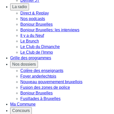
Dernier JT
La radio
Direct & Replay
Nos podcasts
Bonjour Bruxelles
Bonjour Bruxelles: les interviews
Il y a du Neuf
Le Brunch
Le Club du Dimanche
Le Club de l'Immo
Grille des programmes
Nos dossiers
Colère des enseignants
Foyer anderlechtois
Nouveau gouvernement bruxellois
Fusion des zones de police
Bonjour Bruxelles
Fusillades à Bruxelles
Ma Commune
Concours