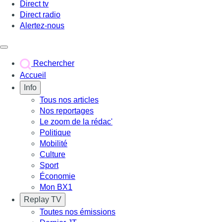
Direct tv
Direct radio
Alertez-nous
Déclencher le menu
Rechercher
Accueil
Info
Tous nos articles
Nos reportages
Le zoom de la rédac'
Politique
Mobilité
Culture
Sport
Économie
Mon BX1
Replay TV
Toutes nos émissions