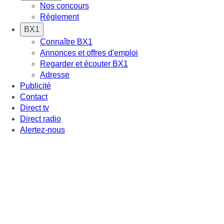
Nos concours
Règlement
BX1
Connaître BX1
Annonces et offres d'emploi
Regarder et écouter BX1
Adresse
Publicité
Contact
Direct tv
Direct radio
Alertez-nous