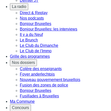
Dernier JT
La radio
Direct & Replay
Nos podcasts
Bonjour Bruxelles
Bonjour Bruxelles: les interviews
Il y a du Neuf
Le Brunch
Le Club du Dimanche
Le Club de l'Immo
Grille des programmes
Nos dossiers
Colère des enseignants
Foyer anderlechtois
Nouveau gouvernement bruxellois
Fusion des zones de police
Bonjour Bruxelles
Fusillades à Bruxelles
Ma Commune
Concours