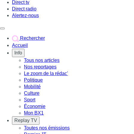
Direct tv
Direct radio
Alertez-nous
Déclencher le menu
Rechercher
Accueil
Info
Tous nos articles
Nos reportages
Le zoom de la rédac'
Politique
Mobilité
Culture
Sport
Économie
Mon BX1
Replay TV
Toutes nos émissions