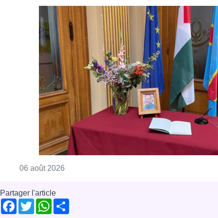
Consulter l'article "La Commune d’Ixelles 
06 août 2026
Partager l'article
Facebook
Twitter
WhatsApp
Share
19 septembre 2023
- 12h37
décès
Lou Deprijck
Musique
Culture
News
Offres d’emploi