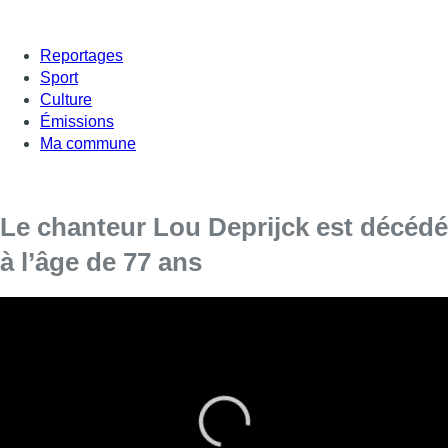
Reportages
Sport
Culture
Émissions
Ma commune
Le chanteur Lou Deprijck est décédé
à l’âge de 77 ans
Lou Deprijck est décédé à l’âge de 77 ans, a
annoncé mardi la DH, citant la famille du
chanteur et compositeur belge. La compagne de
ce dernier a confirmé l’information sur
Facebook. Connu pour être à l’origine du tube
“Ça plane pour moi” de Plastic Bertrand dans