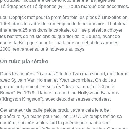
avec Sylvain Van Holmen et Yvan Lacomblez. On doit au
groupe notamment les succès “Disco samba” et “Charlie
Brown”. En 1978, il lance Lou and the Hollywood Bananas
(“Kingston Kingston”), avec deux danseuses choristes.
Cet amateur de balle pelote produit avant cela le tube
planétaire “Ça plane pour moi” en 1977. Un temps fort de sa
carrière, qui créera plus tard la polémique quant à son
interprète, amenant l’affaire jusque devant la justice. C’est ainsi
qu’un arrêt de la cour d’appel de Bruxelles de 2006 mentionne
que seul Plastic Bertrand a juridiquement la qualité d’artiste
interprète de la chanson. Un rapport d’expert désignera par la
suite en 2010 Lou Deprijck comme seul interprète du tube en
raison de son accent picard, ce qu’a toujours contesté Plastic
Bertrand. Lou Deprijck revendique également avoir chanté sur
les quatre premiers albums du chanteur.
Francis Lou Deprijck a par ailleurs figuré sur la liste MR-
Ensemble à Lessines lors des élections communales de 2012
et a été conseiller communal de la ville jusqu’en 2021 En 2016,
à l’occasion de l’Euro de football en France, il sort “Come on