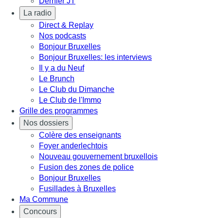
Dernier JT
La radio
Direct & Replay
Nos podcasts
Bonjour Bruxelles
Bonjour Bruxelles: les interviews
Il y a du Neuf
Le Brunch
Le Club du Dimanche
Le Club de l'Immo
Grille des programmes
Nos dossiers
Colère des enseignants
Foyer anderlechtois
Nouveau gouvernement bruxellois
Fusion des zones de police
Bonjour Bruxelles
Fusillades à Bruxelles
Ma Commune
Concours