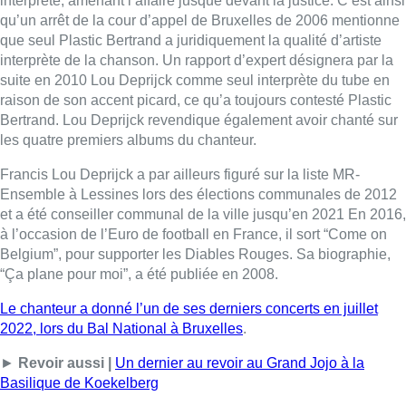
Belgium”, pour supporter les Diables Rouges. Sa biographie,
“Ça plane pour moi”, a été publiée en 2008.
Le chanteur a donné l’un de ses derniers concerts en juillet
2022, lors du Bal National à Bruxelles
.
►
Revoir aussi |
Un dernier au revoir au Grand Jojo à la
Basilique de Koekelberg
Belga – Photo : Belga
■ Évocation de Pierre Beaudot sur le plateau du 12h30
Lire aussi :
Saint-Géry : un ancien bras de la
Senne et une ancienne brasserie
classés au patrimoine bruxellois