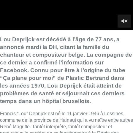
les années 1970, Lou Deprijck était atteint de
problèmes de santé et séjournait ces derniers
temps dans un hôpital bruxellois.
Francis “Lou” Deprijck est né le 11 janvier 1946 à Lessines,
commune de la province de Hainaut qui a vu naître entre autres
René Magritte. Tantôt interprète, tantôt compositeur et
producteur, la carrière de ce fonctionnaire à la Régie des
Télégraphes et Téléphones (RTT) aura marqué des décennies.
Lou Deprijck met pour la première fois les pieds à Bruxelles en
1964, dans le cadre de son emploi de fonctionnaire. Il habitera
finalement 25 ans dans la capitale, où il se plaisait à côtoyer
les bistrots de musiciens du quartier de la Bourse, avant de
quitter la Belgique pour la Thaïlande au début des années
2000, rentrant ensuite à nouveau au pays.
Un tube planétaire
Dans les années 70 apparaît le trio Two man sound, qu’il forme