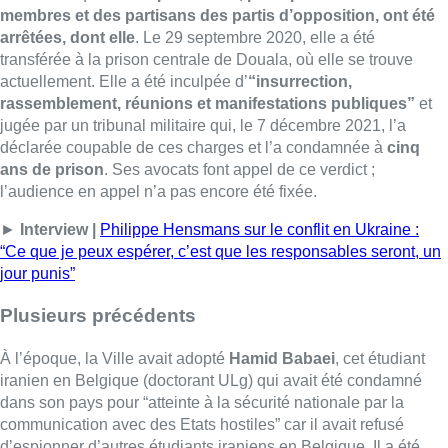
membres et des partisans des partis d’opposition, ont été
arrêtées, dont elle
. Le 29 septembre 2020, elle a été
transférée à la prison centrale de Douala, où elle se trouve
actuellement. Elle a été inculpée d’
“insurrection,
rassemblement, réunions et manifestations publiques”
et
jugée par un tribunal militaire qui, le 7 décembre 2021, l’a
déclarée coupable de ces charges et l’a condamnée à
cinq
ans de prison
. Ses avocats font appel de ce verdict ;
l’audience en appel n’a pas encore été fixée.
►
Interview |
Philippe Hensmans sur le conflit en Ukraine :
“Ce que je peux espérer, c’est que les responsables seront, un
jour punis”
Plusieurs précédents
À l’époque, la Ville avait adopté
Hamid Babaei
, cet étudiant
iranien en Belgique (doctorant ULg) qui avait été condamné
dans son pays pour “atteinte à la sécurité nationale par la
communication avec des Etats hostiles” car il avait refusé
d’espionner d’autres étudiants iraniens en Belgique. Il a été