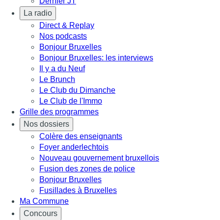
Dernier JT
La radio
Direct & Replay
Nos podcasts
Bonjour Bruxelles
Bonjour Bruxelles: les interviews
Il y a du Neuf
Le Brunch
Le Club du Dimanche
Le Club de l'Immo
Grille des programmes
Nos dossiers
Colère des enseignants
Foyer anderlechtois
Nouveau gouvernement bruxellois
Fusion des zones de police
Bonjour Bruxelles
Fusillades à Bruxelles
Ma Commune
Concours