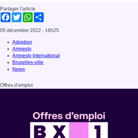
Partager l'article
Facebook
Twitter
WhatsApp
Share
05 décembre 2022
- 16h25
Adoption
Amnesty
Amnesty International
Bruxelles-ville
News
Offres d’emploi