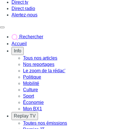
Direct tv
Direct radio
Alertez-nous
Déclencher le menu
Rechercher
Accueil
Info
Tous nos articles
Nos reportages
Le zoom de la rédac'
Politique
Mobilité
Culture
Sport
Économie
Mon BX1
Replay TV
Toutes nos émissions