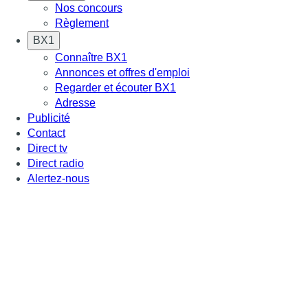
Nos concours
Règlement
BX1
Connaître BX1
Annonces et offres d'emploi
Regarder et écouter BX1
Adresse
Publicité
Contact
Direct tv
Direct radio
Alertez-nous