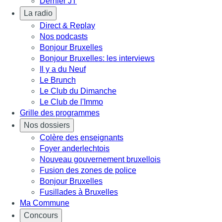
Dernier JT
La radio
Direct & Replay
Nos podcasts
Bonjour Bruxelles
Bonjour Bruxelles: les interviews
Il y a du Neuf
Le Brunch
Le Club du Dimanche
Le Club de l'Immo
Grille des programmes
Nos dossiers
Colère des enseignants
Foyer anderlechtois
Nouveau gouvernement bruxellois
Fusion des zones de police
Bonjour Bruxelles
Fusillades à Bruxelles
Ma Commune
Concours