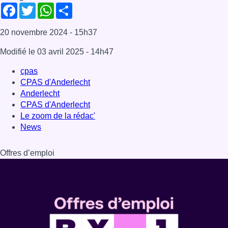
Facebook
Twitter
WhatsApp
Share
20 novembre 2024
- 15h37
Modifié le
03 avril 2025
- 14h47
cpas
CPAS d'Anderlecht
Anderlecht
CPAS d'Anderlecht
Le zoom de la rédac'
News
Offres d’emploi