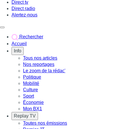
Direct tv
Direct radio
Alertez-nous
Déclencher le menu
Rechercher
Accueil
Info
Tous nos articles
Nos reportages
Le zoom de la rédac'
Politique
Mobilité
Culture
Sport
Économie
Mon BX1
Replay TV
Toutes nos émissions