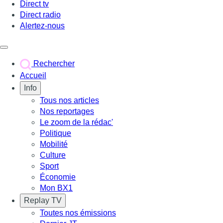
Direct tv
Direct radio
Alertez-nous
Déclencher le menu
Rechercher
Accueil
Info
Tous nos articles
Nos reportages
Le zoom de la rédac'
Politique
Mobilité
Culture
Sport
Économie
Mon BX1
Replay TV
Toutes nos émissions