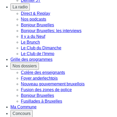
Dernier JT
La radio
Direct & Replay
Nos podcasts
Bonjour Bruxelles
Bonjour Bruxelles: les interviews
Il y a du Neuf
Le Brunch
Le Club du Dimanche
Le Club de l'Immo
Grille des programmes
Nos dossiers
Colère des enseignants
Foyer anderlechtois
Nouveau gouvernement bruxellois
Fusion des zones de police
Bonjour Bruxelles
Fusillades à Bruxelles
Ma Commune
Concours