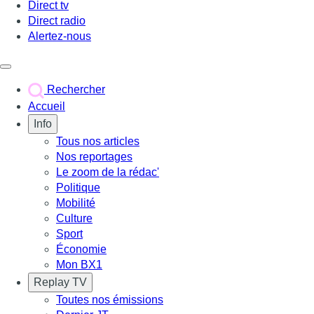
Direct tv
Direct radio
Alertez-nous
Déclencher le menu
Rechercher
Accueil
Info
Tous nos articles
Nos reportages
Le zoom de la rédac'
Politique
Mobilité
Culture
Sport
Économie
Mon BX1
Replay TV
Toutes nos émissions