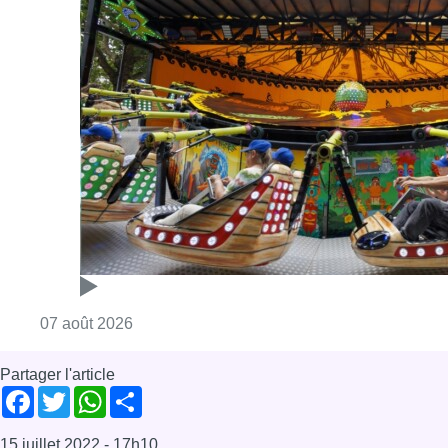
Consulter l'article "Foire du Midi: les visite
07 août 2026
Partager l'article
Facebook
Twitter
WhatsApp
Share
15 juillet 2022
- 17h10
Modifié le
27 juillet 2022
- 14h14
Foire du Midi
Evénements et sorties
News
Offres d’emploi