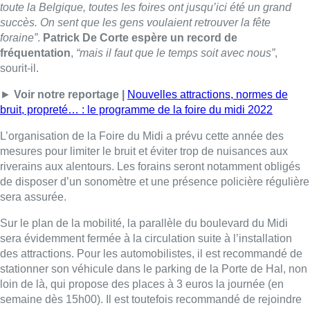
sera assurée.
Sur le plan de la mobilité, la parallèle du boulevard du Midi
sera évidemment fermée à la circulation suite à l’installation
des attractions. Pour les automobilistes, il est recommandé de
stationner son véhicule dans le parking de la Porte de Hal, non
loin de là, qui propose des places à 3 euros la journée (en
semaine dès 15h00). Il est toutefois recommandé de rejoindre
la foire via les transports en commun, via les bus 27, 46, 48 49,
50, 78 et N13, les trams 3, 4, 32, 51, 81 et 82 ou les métros 2 et
6.
■
Reportage d’Anaïs Corbin, Paolo Coen et Stéphanie
Mira
Gr.I. – Photo : illustration Belga/Nicolas Maeterlinck
Lire aussi :
Météo: du soleil et jusqu’à 28°C ce