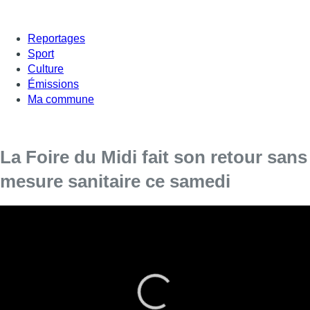
Reportages
Sport
Culture
Émissions
Ma commune
La Foire du Midi fait son retour sans
mesure sanitaire ce samedi
Près de 130 attractions sont prévues entre le
boulevard du Midi et les Arts et Métiers.
Bonne nouvelle pour les amateurs de croustillons, de
sensations fortes ou d’ambiance colorée : la Foire du Midi fait
son retour
dès ce samedi 16 juillet et s’installe jusqu’au 21
août
sur le Boulevard du Midi et devant les Arts et Métiers,