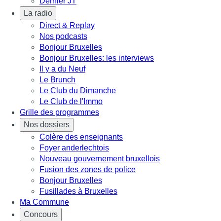
Dernier JT
La radio
Direct & Replay
Nos podcasts
Bonjour Bruxelles
Bonjour Bruxelles: les interviews
Il y a du Neuf
Le Brunch
Le Club du Dimanche
Le Club de l'Immo
Grille des programmes
Nos dossiers
Colère des enseignants
Foyer anderlechtois
Nouveau gouvernement bruxellois
Fusion des zones de police
Bonjour Bruxelles
Fusillades à Bruxelles
Ma Commune
Concours