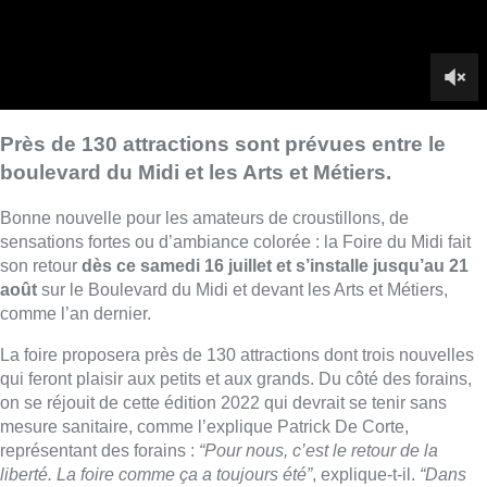
comme l’an dernier.
La foire proposera près de 130 attractions dont trois nouvelles
qui feront plaisir aux petits et aux grands. Du côté des forains,
on se réjouit de cette édition 2022 qui devrait se tenir sans
mesure sanitaire, comme l’explique Patrick De Corte,
représentant des forains :
“Pour nous, c’est le retour de la
liberté. La foire comme ça a toujours été”
, explique-t-il.
“Dans
toute la Belgique, toutes les foires ont jusqu’ici été un grand
succès. On sent que les gens voulaient retrouver la fête
foraine”
.
Patrick De Corte espère un record de
fréquentation
,
“mais il faut que le temps soit avec nous”
,
sourit-il.
►
Voir notre reportage |
Nouvelles attractions, normes de
bruit, propreté… : le programme de la foire du midi 2022
L’organisation de la Foire du Midi a prévu cette année des
mesures pour limiter le bruit et éviter trop de nuisances aux
riverains aux alentours. Les forains seront notamment obligés
de disposer d’un sonomètre et une présence policière régulière