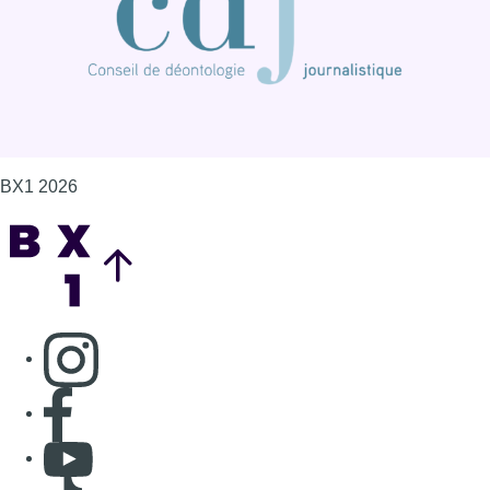
Consulter page Instagram
Consulter page Facebook
Consulter Youtube
Consulter TikTok
Nous rejoindre sur Whatsapp
S'abonner à notre newsletter
Connaître BX1
Publicité
Offres d'emploi
Contact
Mentions légales
Politique de cookies (UE)