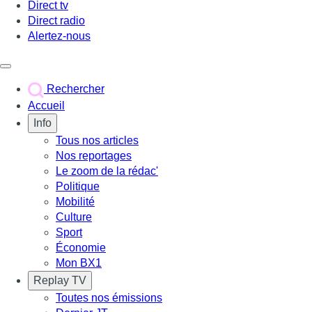
Direct tv
Direct radio
Alertez-nous
Déclencher le menu
Rechercher
Accueil
Info
Tous nos articles
Nos reportages
Le zoom de la rédac'
Politique
Mobilité
Culture
Sport
Économie
Mon BX1
Replay TV
Toutes nos émissions