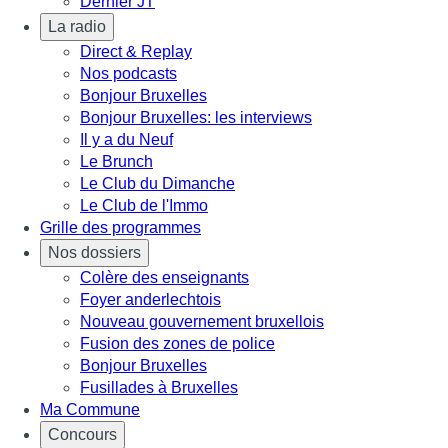
Dernier JT
La radio
Direct & Replay
Nos podcasts
Bonjour Bruxelles
Bonjour Bruxelles: les interviews
Il y a du Neuf
Le Brunch
Le Club du Dimanche
Le Club de l'Immo
Grille des programmes
Nos dossiers
Colère des enseignants
Foyer anderlechtois
Nouveau gouvernement bruxellois
Fusion des zones de police
Bonjour Bruxelles
Fusillades à Bruxelles
Ma Commune
Concours