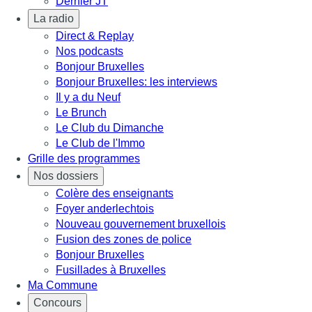
Dernier JT
La radio
Direct & Replay
Nos podcasts
Bonjour Bruxelles
Bonjour Bruxelles: les interviews
Il y a du Neuf
Le Brunch
Le Club du Dimanche
Le Club de l'Immo
Grille des programmes
Nos dossiers
Colère des enseignants
Foyer anderlechtois
Nouveau gouvernement bruxellois
Fusion des zones de police
Bonjour Bruxelles
Fusillades à Bruxelles
Ma Commune
Concours