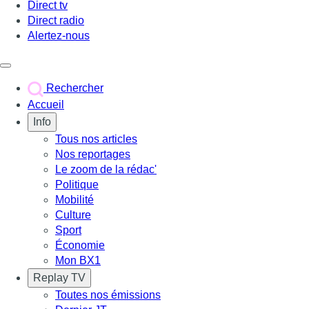
Direct tv
Direct radio
Alertez-nous
Déclencher le menu
Rechercher
Accueil
Info
Tous nos articles
Nos reportages
Le zoom de la rédac'
Politique
Mobilité
Culture
Sport
Économie
Mon BX1
Replay TV
Toutes nos émissions