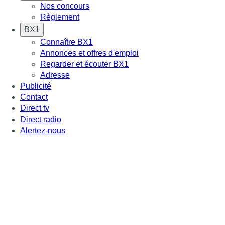
Nos concours
Règlement
BX1
Connaître BX1
Annonces et offres d'emploi
Regarder et écouter BX1
Adresse
Publicité
Contact
Direct tv
Direct radio
Alertez-nous