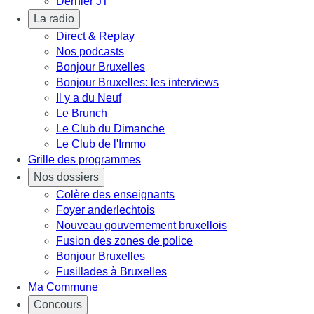
Dernier JT
La radio
Direct & Replay
Nos podcasts
Bonjour Bruxelles
Bonjour Bruxelles: les interviews
Il y a du Neuf
Le Brunch
Le Club du Dimanche
Le Club de l'Immo
Grille des programmes
Nos dossiers
Colère des enseignants
Foyer anderlechtois
Nouveau gouvernement bruxellois
Fusion des zones de police
Bonjour Bruxelles
Fusillades à Bruxelles
Ma Commune
Concours