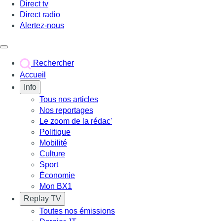
Direct tv
Direct radio
Alertez-nous
Déclencher le menu
Rechercher
Accueil
Info
Tous nos articles
Nos reportages
Le zoom de la rédac'
Politique
Mobilité
Culture
Sport
Économie
Mon BX1
Replay TV
Toutes nos émissions