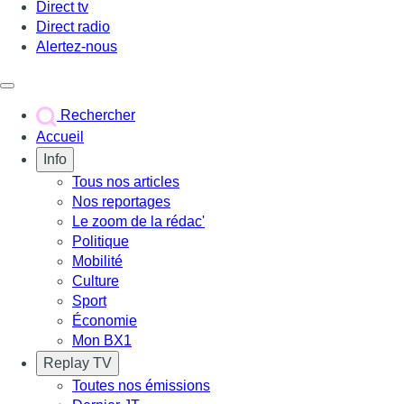
Direct tv
Direct radio
Alertez-nous
Déclencher le menu
Rechercher
Accueil
Info
Tous nos articles
Nos reportages
Le zoom de la rédac'
Politique
Mobilité
Culture
Sport
Économie
Mon BX1
Replay TV
Toutes nos émissions