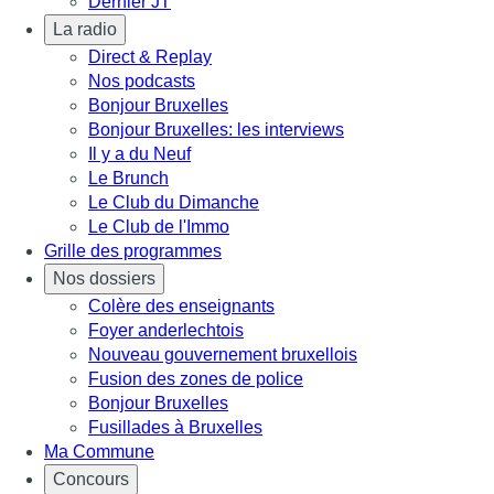
Dernier JT
La radio
Direct & Replay
Nos podcasts
Bonjour Bruxelles
Bonjour Bruxelles: les interviews
Il y a du Neuf
Le Brunch
Le Club du Dimanche
Le Club de l'Immo
Grille des programmes
Nos dossiers
Colère des enseignants
Foyer anderlechtois
Nouveau gouvernement bruxellois
Fusion des zones de police
Bonjour Bruxelles
Fusillades à Bruxelles
Ma Commune
Concours