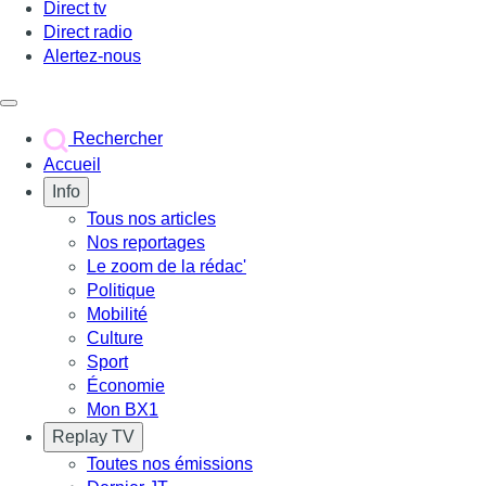
Direct tv
Direct radio
Alertez-nous
Déclencher le menu
Rechercher
Accueil
Info
Tous nos articles
Nos reportages
Le zoom de la rédac'
Politique
Mobilité
Culture
Sport
Économie
Mon BX1
Replay TV
Toutes nos émissions