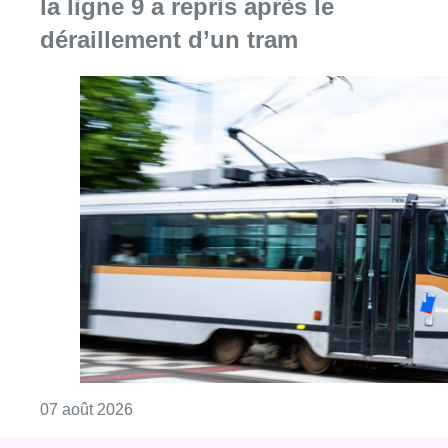
Consulter l'article "Berchem-Sainte-Agathe: le
07 août 2026
Partager l'article
Facebook
Twitter
WhatsApp
Share
30 juin 2022
- 18h28
Modifié le
01 juillet 2022
- 07h16
Avortement
États-Unis
News
Offres d’emploi