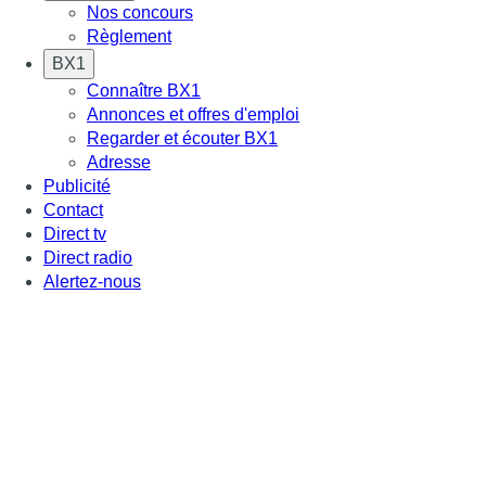
Nos concours
Règlement
BX1
Connaître BX1
Annonces et offres d'emploi
Regarder et écouter BX1
Adresse
Publicité
Contact
Direct tv
Direct radio
Alertez-nous