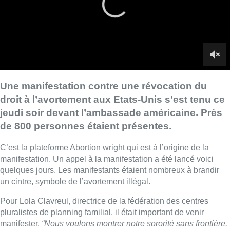
C’est la plateforme Abortion wright qui est à l’origine de la
manifestation. Un appel à la manifestation a été lancé voici
quelques jours. Les manifestants étaient nombreux à brandir
un cintre, symbole de l’avortement illégal.
Pour Lola Clavreul, directrice de la fédération des centres
pluralistes de planning familial, il était important de venir
manifester.
“Nous voulons montrer notre sororité sans frontière.
On connait l’impact que cela peut avoir en Europe dans les
pays qui sont limitrophes de la Belgique. On doit encore
améliorer les droits à l’avortement en Belgique. On a de plus
en plus de mal à trouver un médecin qui pratique l’IVG.”
■ Interview de
Lola Clavreul, directrice de la fédération des
centres pluralistes de planning familial, par Yassine
Mossati
Lire aussi :
Dernier kilomètre : comment rendre