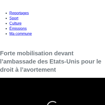
Reportages
Sport
Culture
Émissions
Ma commune
Forte mobilisation devant
l’ambassade des Etats-Unis pour le
droit à l’avortement
Une manifestation contre une révocation du
droit à l’avortement aux Etats-Unis s’est tenu ce
jeudi soir devant l’ambassade américaine. Près
de 800 personnes étaient présentes.