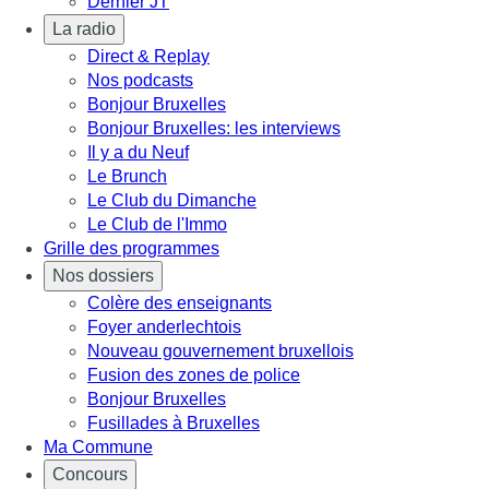
Dernier JT
La radio
Direct & Replay
Nos podcasts
Bonjour Bruxelles
Bonjour Bruxelles: les interviews
Il y a du Neuf
Le Brunch
Le Club du Dimanche
Le Club de l'Immo
Grille des programmes
Nos dossiers
Colère des enseignants
Foyer anderlechtois
Nouveau gouvernement bruxellois
Fusion des zones de police
Bonjour Bruxelles
Fusillades à Bruxelles
Ma Commune
Concours