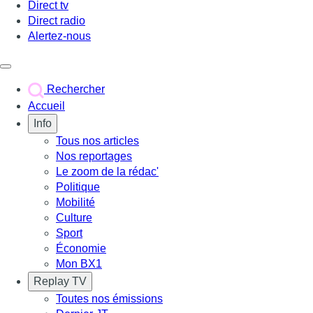
Direct tv
Direct radio
Alertez-nous
Déclencher le menu
Rechercher
Accueil
Info
Tous nos articles
Nos reportages
Le zoom de la rédac'
Politique
Mobilité
Culture
Sport
Économie
Mon BX1
Replay TV
Toutes nos émissions