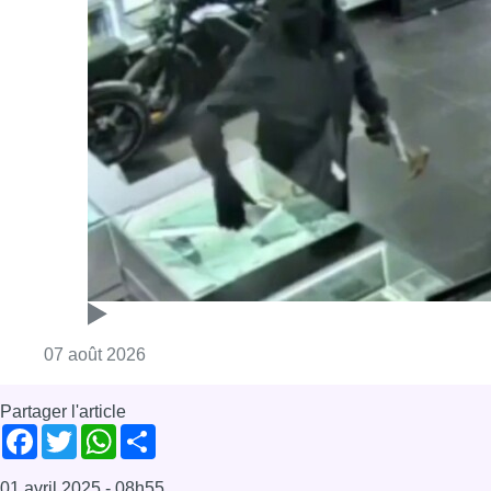
Consulter l'article "Deux mineurs interpell
07 août 2026
Partager l'article
Facebook
Twitter
WhatsApp
Share
01 avril 2025
- 08h55
Georges-Louis Bouchez
Bonjour Bruxelles
Formation bruxelloise
News
Offres d’emploi