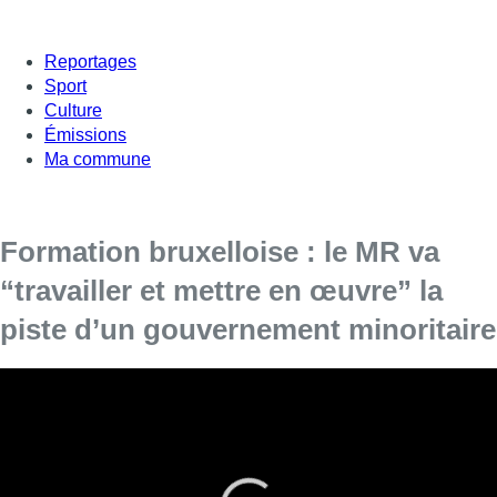
Reportages
Sport
Culture
Émissions
Ma commune
Formation bruxelloise : le MR va
“travailler et mettre en œuvre” la
piste d’un gouvernement minoritaire
Georges-Louis Bouchez, président du MR, était
invité dans Bonjour Bruxelles.
Le MR a annoncé lundi soir prendre des initiatives
, sans le PS,
pour élargir le soutien parlementaire, face à la crise politique