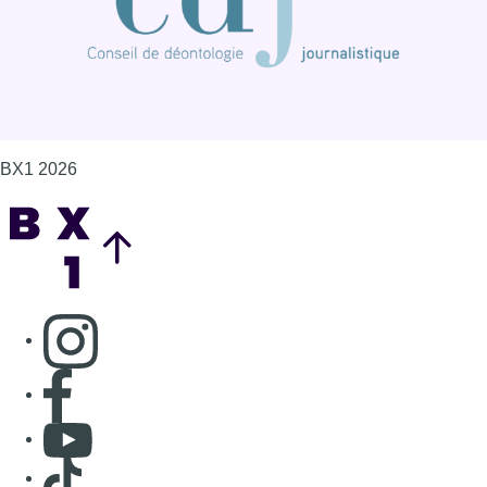
Consulter page Instagram
Consulter page Facebook
Consulter Youtube
Consulter TikTok
Nous rejoindre sur Whatsapp
S'abonner à notre newsletter
Connaître BX1
Publicité
Offres d'emploi
Contact
Mentions légales
Politique de cookies (UE)