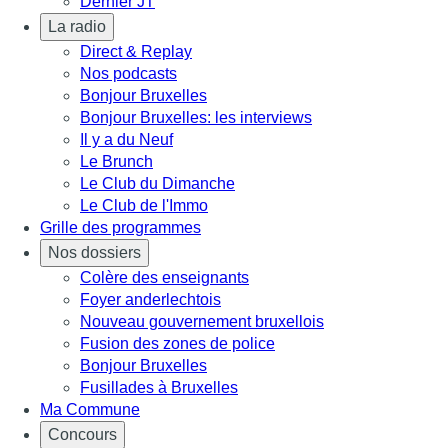
Dernier JT
La radio
Direct & Replay
Nos podcasts
Bonjour Bruxelles
Bonjour Bruxelles: les interviews
Il y a du Neuf
Le Brunch
Le Club du Dimanche
Le Club de l'Immo
Grille des programmes
Nos dossiers
Colère des enseignants
Foyer anderlechtois
Nouveau gouvernement bruxellois
Fusion des zones de police
Bonjour Bruxelles
Fusillades à Bruxelles
Ma Commune
Concours