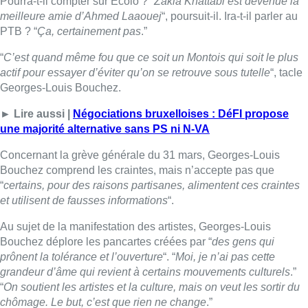
“
certains, pour des raisons partisanes, alimentent ces craintes
et utilisent de fausses informations
“.
Au sujet de la manifestation des artistes, Georges-Louis
Bouchez déplore les pancartes créées par “
des gens qui
prônent la tolérance et l’ouverture
“. “
Moi, je n’ai pas cette
grandeur d’âme qui revient à certains mouvements culturels
.”
“
On soutient les artistes et la culture, mais on veut les sortir du
chômage. Le but, c’est que rien ne change
.”
“
On garde les mêmes conditions, les mêmes règles, mais cela
serait considéré comme un statut de travailleur spécifique avec
un complément amené par l’État.
”
■
Georges-Louis Bouchez
, président du MR, au micro
de
Fabrice Grosfilley
Lire aussi :
Pizza Nizar: un coup de pub
inattendu grâce à l’IA