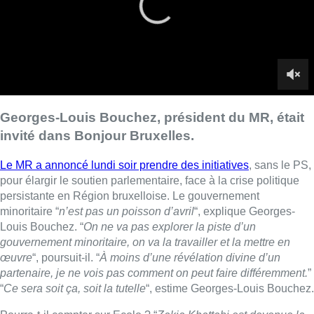
persistante en Région bruxelloise. Le gouvernement
minoritaire “
n’est pas un poisson d’avril
“, explique Georges-
Louis Bouchez. “
On ne va pas explorer la piste d’un
gouvernement minoritaire, on va la travailler et la mettre en
œuvre
“, poursuit-il. “
À moins d’une révélation divine d’un
partenaire, je ne vois pas comment on peut faire différemment.
”
“
Ce sera soit ça, soit la tutelle
“, estime Georges-Louis Bouchez.
Pourra-t-il compter sur Ecolo ? “
Zakia Khattabi est devenue la
meilleure amie d’Ahmed Laaouej
“, poursuit-il. Ira-t-il parler au
PTB ? “
Ça, certainement pas
.”
“
C’est quand même fou que ce soit un Montois qui soit le plus
actif pour essayer d’éviter qu’on se retrouve sous tutelle
“, tacle
Georges-Louis Bouchez.
► Lire aussi |
Négociations bruxelloises : DéFI propose
une majorité alternative sans PS ni N-VA
Concernant la grève générale du 31 mars, Georges-Louis
Bouchez comprend les craintes, mais n’accepte pas que