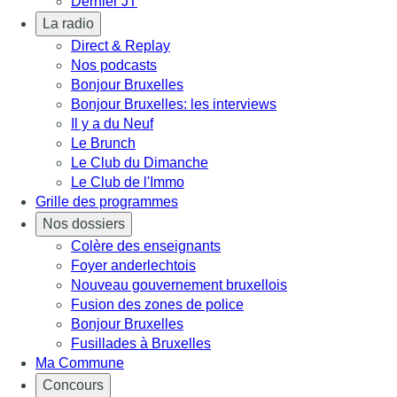
Dernier JT
La radio
Direct & Replay
Nos podcasts
Bonjour Bruxelles
Bonjour Bruxelles: les interviews
Il y a du Neuf
Le Brunch
Le Club du Dimanche
Le Club de l'Immo
Grille des programmes
Nos dossiers
Colère des enseignants
Foyer anderlechtois
Nouveau gouvernement bruxellois
Fusion des zones de police
Bonjour Bruxelles
Fusillades à Bruxelles
Ma Commune
Concours