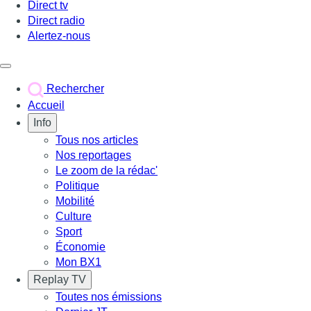
Direct tv
Direct radio
Alertez-nous
Déclencher le menu
Rechercher
Accueil
Info
Tous nos articles
Nos reportages
Le zoom de la rédac'
Politique
Mobilité
Culture
Sport
Économie
Mon BX1
Replay TV
Toutes nos émissions