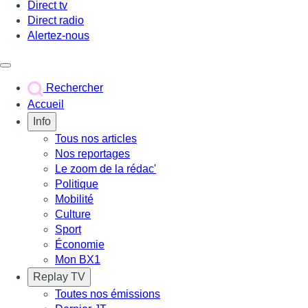
Direct tv
Direct radio
Alertez-nous
Déclencher le menu
Rechercher
Accueil
Info
Tous nos articles
Nos reportages
Le zoom de la rédac'
Politique
Mobilité
Culture
Sport
Économie
Mon BX1
Replay TV
Toutes nos émissions