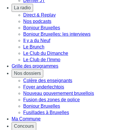
Dernier JT
La radio
Direct & Replay
Nos podcasts
Bonjour Bruxelles
Bonjour Bruxelles: les interviews
Il y a du Neuf
Le Brunch
Le Club du Dimanche
Le Club de l'Immo
Grille des programmes
Nos dossiers
Colère des enseignants
Foyer anderlechtois
Nouveau gouvernement bruxellois
Fusion des zones de police
Bonjour Bruxelles
Fusillades à Bruxelles
Ma Commune
Concours