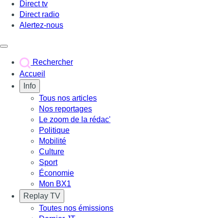
Direct tv
Direct radio
Alertez-nous
Déclencher le menu
Rechercher
Accueil
Info
Tous nos articles
Nos reportages
Le zoom de la rédac'
Politique
Mobilité
Culture
Sport
Économie
Mon BX1
Replay TV
Toutes nos émissions