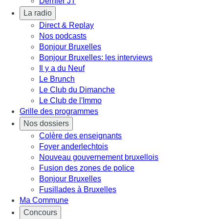
Dernier JT
La radio
Direct & Replay
Nos podcasts
Bonjour Bruxelles
Bonjour Bruxelles: les interviews
Il y a du Neuf
Le Brunch
Le Club du Dimanche
Le Club de l'Immo
Grille des programmes
Nos dossiers
Colère des enseignants
Foyer anderlechtois
Nouveau gouvernement bruxellois
Fusion des zones de police
Bonjour Bruxelles
Fusillades à Bruxelles
Ma Commune
Concours