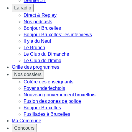
Dernier JT
La radio
Direct & Replay
Nos podcasts
Bonjour Bruxelles
Bonjour Bruxelles: les interviews
Il y a du Neuf
Le Brunch
Le Club du Dimanche
Le Club de l'Immo
Grille des programmes
Nos dossiers
Colère des enseignants
Foyer anderlechtois
Nouveau gouvernement bruxellois
Fusion des zones de police
Bonjour Bruxelles
Fusillades à Bruxelles
Ma Commune
Concours