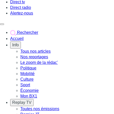
Direct tv
Direct radio
Alertez-nous
Déclencher le menu
Rechercher
Accueil
Info
Tous nos articles
Nos reportages
Le zoom de la rédac'
Politique
Mobilité
Culture
Sport
Économie
Mon BX1
Replay TV
Toutes nos émissions