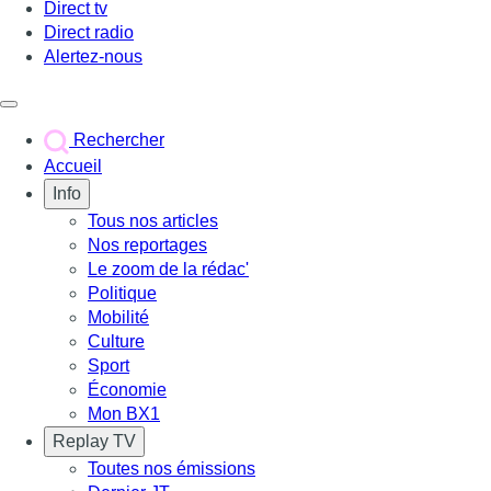
Direct tv
Direct radio
Alertez-nous
Déclencher le menu
Rechercher
Accueil
Info
Tous nos articles
Nos reportages
Le zoom de la rédac'
Politique
Mobilité
Culture
Sport
Économie
Mon BX1
Replay TV
Toutes nos émissions