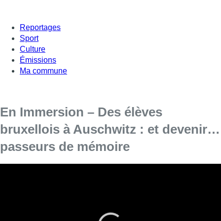
Reportages
Sport
Culture
Émissions
Ma commune
En Immersion – Des élèves
bruxellois à Auschwitz : et devenir…
passeurs de mémoire
Un nouveau numéro du magazine de
reportage
En Immersion
.
C’était le 29 septembre dernier : ce jeudi-là s’envole une
importante délégation belge, en direction de la Pologne, et des