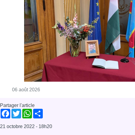
Consulter l'article "La Commune d’Ixelles 
06 août 2026
Partager l'article
Facebook
Twitter
WhatsApp
Share
21 octobre 2022
- 18h20
Modifié le
22 octobre 2022
- 12h19
Athénée royal Uccle 2
Auschwitz
En Immersion
Holocauste
la defense
Pologne
Seconde Guerre mondiale
Shoah
War Heritage Institute
News