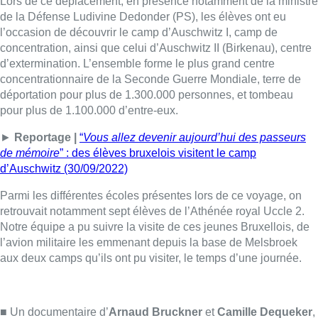
Parmi les différentes écoles présentes lors de ce voyage, on
retrouvait notamment sept élèves de l’Athénée royal Uccle 2.
Notre équipe a pu suivre la visite de ces jeunes Bruxellois, de
l’avion militaire les emmenant depuis la base de Melsbroek
aux deux camps qu’ils ont pu visiter, le temps d’une journée.
■ Un documentaire d’
Arnaud Bruckner
et
Camille Dequeker
,
envoyés spéciaux en Pologne, avec
Laurence Paciarelli
et
Antoine Martens
Lire aussi :
À Bruxelles, le blocus s’invite dans
des lieux insolites : “C’est
exceptionnel, il faut se l’avouer”