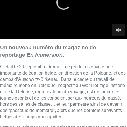
camps d’Auschwitz-Birkenau. Dans le cadre du travail de
mémoire mené en Belgique, l’objectif du War Heritage Institute
et de la Défense, organisateurs du voyage, est de former les
jeunes esprits et de les conscientiser aux horreurs du passé,
hors des salles de classe… et leur permettre ainsi de devenir
des “passeurs de mémoire”, alors que les derniers survivants
belges des camps nous quittent.
Lors de ce déplacement, en présence notamment de la ministre
de la Défense Ludivine Dedonder (PS), les élèves ont eu
l’occasion de découvrir le camp d’Auschwitz I, camp de
concentration, ainsi que celui d’Auschwitz II (Birkenau), centre
d’extermination. L’ensemble forme le plus grand centre
concentrationnaire de la Seconde Guerre Mondiale, terre de
déportation pour plus de 1.300.000 personnes, et tombeau
pour plus de 1.100.000 d’entre-eux.
►
Reportage |
“
Vous allez devenir aujourd’hui des passeurs
de mémoire
” : des élèves bruxelois visitent le camp
d’Auschwitz (30/09/2022)