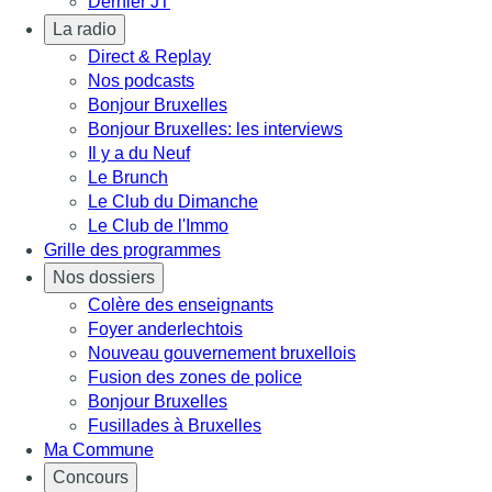
Dernier JT
La radio
Direct & Replay
Nos podcasts
Bonjour Bruxelles
Bonjour Bruxelles: les interviews
Il y a du Neuf
Le Brunch
Le Club du Dimanche
Le Club de l'Immo
Grille des programmes
Nos dossiers
Colère des enseignants
Foyer anderlechtois
Nouveau gouvernement bruxellois
Fusion des zones de police
Bonjour Bruxelles
Fusillades à Bruxelles
Ma Commune
Concours