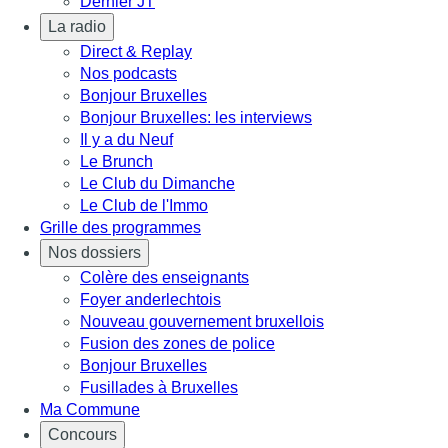
Dernier JT
La radio
Direct & Replay
Nos podcasts
Bonjour Bruxelles
Bonjour Bruxelles: les interviews
Il y a du Neuf
Le Brunch
Le Club du Dimanche
Le Club de l'Immo
Grille des programmes
Nos dossiers
Colère des enseignants
Foyer anderlechtois
Nouveau gouvernement bruxellois
Fusion des zones de police
Bonjour Bruxelles
Fusillades à Bruxelles
Ma Commune
Concours