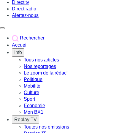
Direct tv
Direct radio
Alertez-nous
Déclencher le menu
Rechercher
Accueil
Info
Tous nos articles
Nos reportages
Le zoom de la rédac'
Politique
Mobilité
Culture
Sport
Économie
Mon BX1
Replay TV
Toutes nos émissions