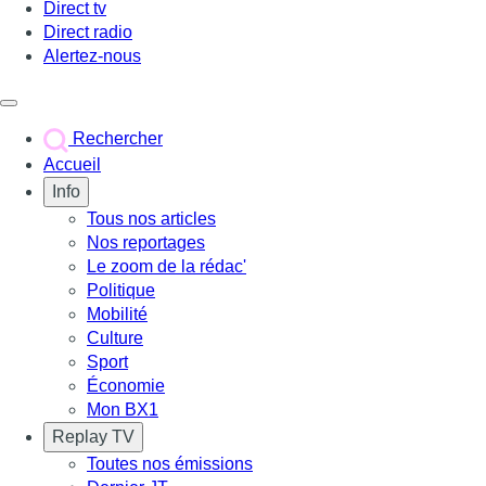
Direct tv
Direct radio
Alertez-nous
Déclencher le menu
Rechercher
Accueil
Info
Tous nos articles
Nos reportages
Le zoom de la rédac'
Politique
Mobilité
Culture
Sport
Économie
Mon BX1
Replay TV
Toutes nos émissions