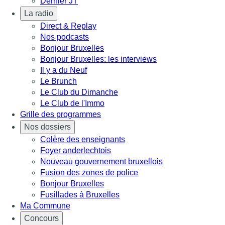
Dernier JT
La radio
Direct & Replay
Nos podcasts
Bonjour Bruxelles
Bonjour Bruxelles: les interviews
Il y a du Neuf
Le Brunch
Le Club du Dimanche
Le Club de l'Immo
Grille des programmes
Nos dossiers
Colère des enseignants
Foyer anderlechtois
Nouveau gouvernement bruxellois
Fusion des zones de police
Bonjour Bruxelles
Fusillades à Bruxelles
Ma Commune
Concours