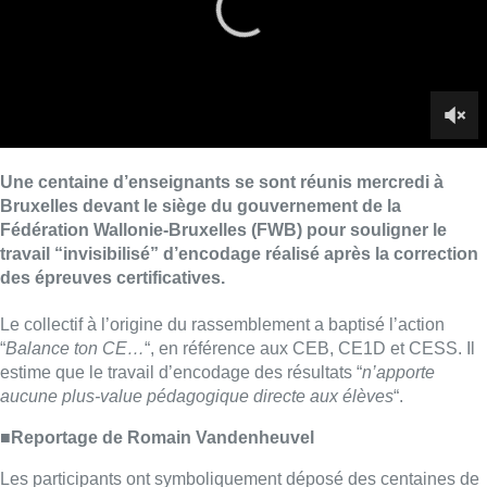
Le collectif à l’origine du rassemblement a baptisé l’action
“
Balance ton CE…
“, en référence aux CEB, CE1D et CESS. Il
estime que le travail d’encodage des résultats “
n’apporte
aucune plus-value pédagogique directe aux élèves
“.
■Reportage de Romain Vandenheuvel
Les participants ont symboliquement déposé des centaines de
grilles d’encodage anonymisées, dans des boîtes venues de
dizaines d’écoles, devant le siège du gouvernement. Un convoi
les a ensuite acheminées au ministère de la FWB, à
Molenbeek-Saint-Jean. “
Le message est simple : si ces
données sont indispensables, que l’administration en assure
elle-même l’encodage
“, précise le collectif.
►Lire aussi |
Les syndicats enseignants prêts à
poursuivre la mobilisation à la rentrée scolaire
L’action s’est déroulée dans une ambiance festive avec une
fanfare venue accompagner les enseignants pour l’occasion.
“Cette mise en scène volontairement festive et décalée tranche