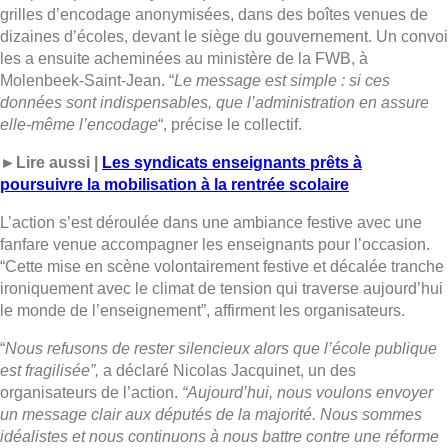
ironiquement avec le climat de tension qui traverse aujourd’hui
le monde de l’enseignement”, affirment les organisateurs.
“
Nous refusons de rester silencieux alors que l’école publique
est fragilisée”,
a déclaré Nicolas Jacquinet, un des
organisateurs de l’action.
“Aujourd’hui, nous voulons envoyer
un message clair aux députés de la majorité. Nous sommes
idéalistes et nous continuons à nous battre contre une réforme
injuste.
”
►Lire aussi |
Vu d’ici – Quand les économies rentrent en
classe
Un mouvement de contestation massif secoue l’enseignement
francophone depuis plusieurs semaines en réaction aux
réformes portées par les ministres de l’Éducation et de
l’Enseignement supérieur. Celles-ci prévoient notamment une
hausse de 10% de la charge horaire des enseignants du
secondaire supérieur sans compensation salariale, un régime
de congé maladie moins généreux pour les professeurs
statutaires, ou encore un resserrement du régime de fin de