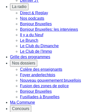
Dernier JT
La radio
Direct & Replay
Nos podcasts
Bonjour Bruxelles
Bonjour Bruxelles: les interviews
Il y a du Neuf
Le Brunch
Le Club du Dimanche
Le Club de l'Immo
Grille des programmes
Nos dossiers
Colère des enseignants
Foyer anderlechtois
Nouveau gouvernement bruxellois
Fusion des zones de police
Bonjour Bruxelles
Fusillades à Bruxelles
Ma Commune
Concours