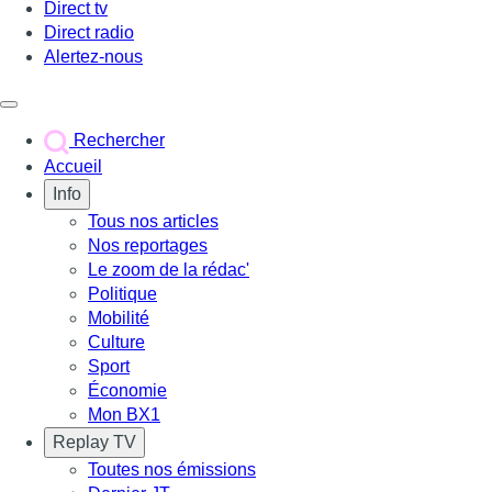
Direct tv
Direct radio
Alertez-nous
Déclencher le menu
Rechercher
Accueil
Info
Tous nos articles
Nos reportages
Le zoom de la rédac'
Politique
Mobilité
Culture
Sport
Économie
Mon BX1
Replay TV
Toutes nos émissions