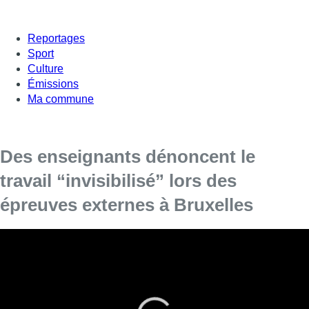
Reportages
Sport
Culture
Émissions
Ma commune
Des enseignants dénoncent le
travail “invisibilisé” lors des
épreuves externes à Bruxelles
Une centaine d’enseignants se sont réunis mercredi à
Bruxelles devant le siège du gouvernement de la
Fédération Wallonie-Bruxelles (FWB) pour souligner le
travail “invisibilisé” d’encodage réalisé après la correction
des épreuves certificatives.