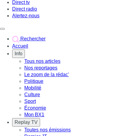
Direct tv
Direct radio
Alertez-nous
Déclencher le menu
Rechercher
Accueil
Info
Tous nos articles
Nos reportages
Le zoom de la rédac'
Politique
Mobilité
Culture
Sport
Économie
Mon BX1
Replay TV
Toutes nos émissions