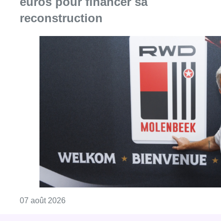
Consulter l'article "Le RWDM récolte déjà 10
07 août 2026
Partager l'article
Facebook
Twitter
WhatsApp
Share
02 août 2022
- 18h02
Déconventionnés
logopèdes
santé
Social
News
Offres d’emploi