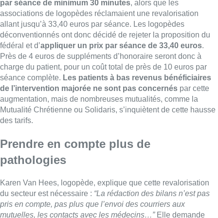
Prendre en compte plus de
pathologies
Karen Van Hees, logopède, explique que cette revalorisation
du secteur est nécessaire :
“La rédaction des bilans n’est pas
pris en compte, pas plus que l’envoi des courriers aux
mutuelles, les contacts avec les médecins…”
Elle demande
également que la convention propose la prise en charge de
certaines pathologies jusqu’ici non remboursées :
“Des
pathologies ne sont pas toujours pas prises en compte comme
le TSA (NDLR : trouble du spectre de l’autisme), certaines
démences… On aimerait que ces pathologies soient prises en
charge, car le suivi est nécessaire”
.
Des nouvelles négociations avec le fédéral sont prévues
en septembre
, avec l’espoir pour les logopèdes que ces
discussions aboutiront à une meilleure prise en compte des
réalités de leur métier.
■ Reportage de
Jean-Christophe Pesesse
,
Marine