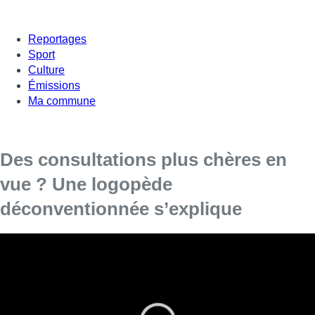
Reportages
Sport
Culture
Émissions
Ma commune
Des consultations plus chères en
vue ? Une logopède
déconventionnée s’explique
Près de 60% des logopèdes en Belgique ont
choisi de se déconventionner, principalement
pour demander une revalorisation du secteur.
Depuis ce 1er août, les visites chez certains logopèdes