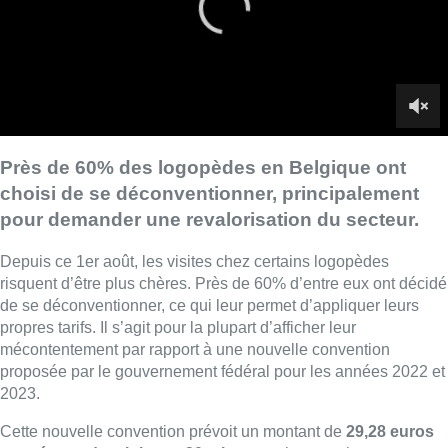
risquent d’être plus chères. Près de 60% d’entre eux ont décidé
de se déconventionner, ce qui leur permet d’appliquer leurs
propres tarifs. Il s’agit pour la plupart d’afficher leur
mécontentement par rapport à une nouvelle convention
proposée par le gouvernement fédéral pour les années 2022 et
2023.
Cette nouvelle convention prévoit un montant de
29,28 euros
par séance de minimum 30 minutes
, alors que les
associations de logopèdes réclamaient une revalorisation
allant jusqu’à 33,40 euros par séance. Les logopèdes
déconventionnés ont donc décidé de rejeter la proposition du
fédéral et d’
appliquer un prix par séance de 33,40 euros
.
Près de 4 euros de suppléments d’honoraire seront donc à
charge du patient, pour un coût total de près de 10 euros par
séance complète.
Les patients à bas revenus bénéficiaires
de l’intervention majorée ne sont pas concernés
par cette
augmentation, mais de nombreuses mutualités, comme la
Mutualité Chrétienne ou Solidaris, s’inquiètent de cette hausse
des tarifs.