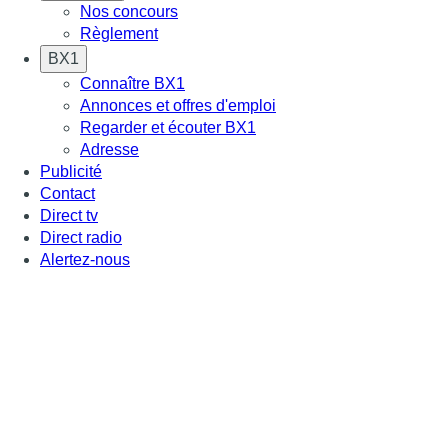
Nos concours
Règlement
BX1
Connaître BX1
Annonces et offres d'emploi
Regarder et écouter BX1
Adresse
Publicité
Contact
Direct tv
Direct radio
Alertez-nous