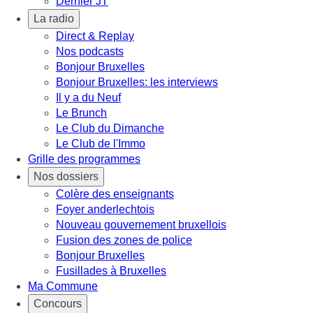
Dernier JT
La radio
Direct & Replay
Nos podcasts
Bonjour Bruxelles
Bonjour Bruxelles: les interviews
Il y a du Neuf
Le Brunch
Le Club du Dimanche
Le Club de l'Immo
Grille des programmes
Nos dossiers
Colère des enseignants
Foyer anderlechtois
Nouveau gouvernement bruxellois
Fusion des zones de police
Bonjour Bruxelles
Fusillades à Bruxelles
Ma Commune
Concours