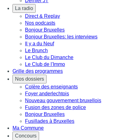
Dernier JT
La radio
Direct & Replay
Nos podcasts
Bonjour Bruxelles
Bonjour Bruxelles: les interviews
Il y a du Neuf
Le Brunch
Le Club du Dimanche
Le Club de l'Immo
Grille des programmes
Nos dossiers
Colère des enseignants
Foyer anderlechtois
Nouveau gouvernement bruxellois
Fusion des zones de police
Bonjour Bruxelles
Fusillades à Bruxelles
Ma Commune
Concours