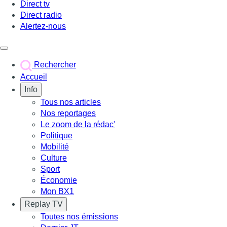
Direct tv
Direct radio
Alertez-nous
Déclencher le menu
Rechercher
Accueil
Info
Tous nos articles
Nos reportages
Le zoom de la rédac'
Politique
Mobilité
Culture
Sport
Économie
Mon BX1
Replay TV
Toutes nos émissions