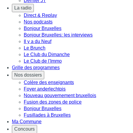
Dernier JT
La radio
Direct & Replay
Nos podcasts
Bonjour Bruxelles
Bonjour Bruxelles: les interviews
Il y a du Neuf
Le Brunch
Le Club du Dimanche
Le Club de l'Immo
Grille des programmes
Nos dossiers
Colère des enseignants
Foyer anderlechtois
Nouveau gouvernement bruxellois
Fusion des zones de police
Bonjour Bruxelles
Fusillades à Bruxelles
Ma Commune
Concours