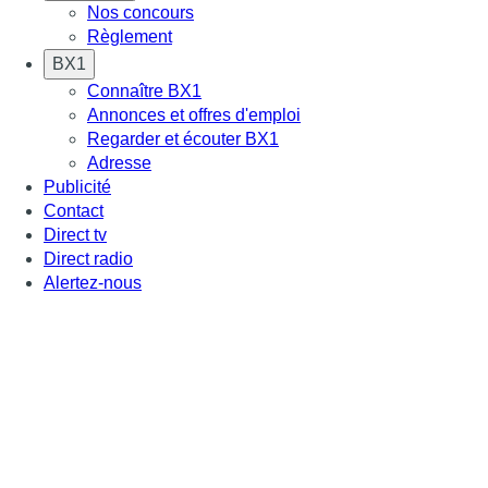
Nos concours
Règlement
BX1
Connaître BX1
Annonces et offres d'emploi
Regarder et écouter BX1
Adresse
Publicité
Contact
Direct tv
Direct radio
Alertez-nous