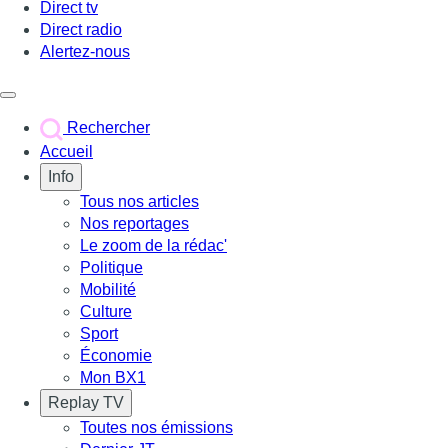
Direct tv
Direct radio
Alertez-nous
Déclencher le menu
Rechercher
Accueil
Info
Tous nos articles
Nos reportages
Le zoom de la rédac'
Politique
Mobilité
Culture
Sport
Économie
Mon BX1
Replay TV
Toutes nos émissions