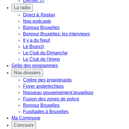
Dernier JT
La radio
Direct & Replay
Nos podcasts
Bonjour Bruxelles
Bonjour Bruxelles: les interviews
Il y a du Neuf
Le Brunch
Le Club du Dimanche
Le Club de l'Immo
Grille des programmes
Nos dossiers
Colère des enseignants
Foyer anderlechtois
Nouveau gouvernement bruxellois
Fusion des zones de police
Bonjour Bruxelles
Fusillades à Bruxelles
Ma Commune
Concours