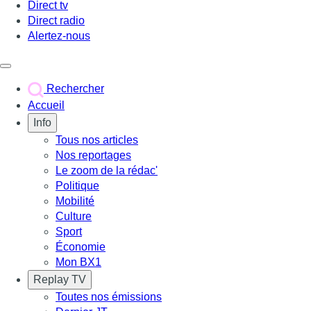
Direct tv
Direct radio
Alertez-nous
Déclencher le menu
Rechercher
Accueil
Info
Tous nos articles
Nos reportages
Le zoom de la rédac'
Politique
Mobilité
Culture
Sport
Économie
Mon BX1
Replay TV
Toutes nos émissions