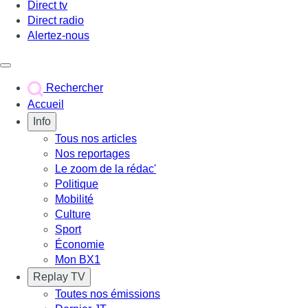
Direct tv
Direct radio
Alertez-nous
Déclencher le menu
Rechercher
Accueil
Info
Tous nos articles
Nos reportages
Le zoom de la rédac'
Politique
Mobilité
Culture
Sport
Économie
Mon BX1
Replay TV
Toutes nos émissions