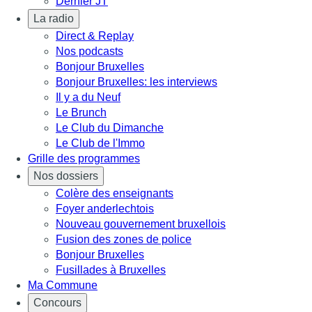
Dernier JT
La radio
Direct & Replay
Nos podcasts
Bonjour Bruxelles
Bonjour Bruxelles: les interviews
Il y a du Neuf
Le Brunch
Le Club du Dimanche
Le Club de l'Immo
Grille des programmes
Nos dossiers
Colère des enseignants
Foyer anderlechtois
Nouveau gouvernement bruxellois
Fusion des zones de police
Bonjour Bruxelles
Fusillades à Bruxelles
Ma Commune
Concours