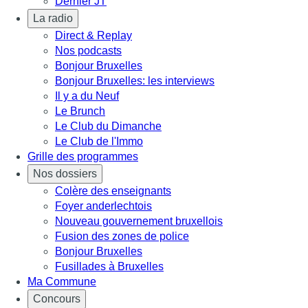
Dernier JT
La radio
Direct & Replay
Nos podcasts
Bonjour Bruxelles
Bonjour Bruxelles: les interviews
Il y a du Neuf
Le Brunch
Le Club du Dimanche
Le Club de l'Immo
Grille des programmes
Nos dossiers
Colère des enseignants
Foyer anderlechtois
Nouveau gouvernement bruxellois
Fusion des zones de police
Bonjour Bruxelles
Fusillades à Bruxelles
Ma Commune
Concours