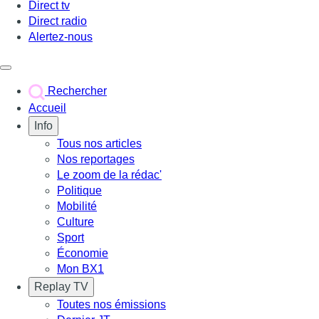
Direct tv
Direct radio
Alertez-nous
Déclencher le menu
Rechercher
Accueil
Info
Tous nos articles
Nos reportages
Le zoom de la rédac'
Politique
Mobilité
Culture
Sport
Économie
Mon BX1
Replay TV
Toutes nos émissions