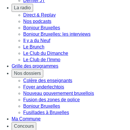
Dernier JT
La radio
Direct & Replay
Nos podcasts
Bonjour Bruxelles
Bonjour Bruxelles: les interviews
Il y a du Neuf
Le Brunch
Le Club du Dimanche
Le Club de l'Immo
Grille des programmes
Nos dossiers
Colère des enseignants
Foyer anderlechtois
Nouveau gouvernement bruxellois
Fusion des zones de police
Bonjour Bruxelles
Fusillades à Bruxelles
Ma Commune
Concours