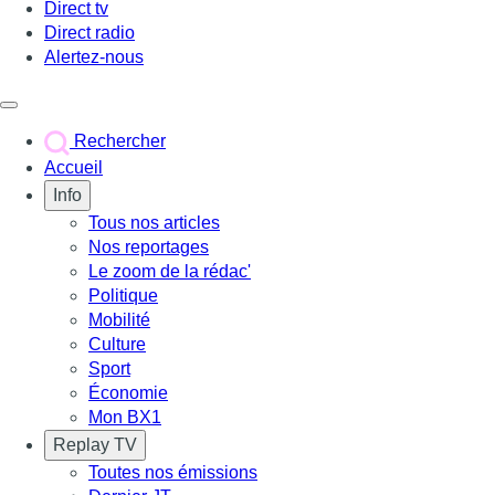
Direct tv
Direct radio
Alertez-nous
Déclencher le menu
Rechercher
Accueil
Info
Tous nos articles
Nos reportages
Le zoom de la rédac'
Politique
Mobilité
Culture
Sport
Économie
Mon BX1
Replay TV
Toutes nos émissions