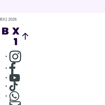
BX1 2026
Back to top
Consulter page Instagram
Consulter page Facebook
Consulter Youtube
Consulter TikTok
Nous rejoindre sur Whatsapp
S'abonner à notre newsletter