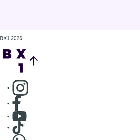
BX1 2026
Back to top
Consulter page Instagram
Consulter page Facebook
Consulter Youtube
Consulter TikTok
Nous rejoindre sur Whatsapp