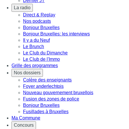
Dernier JT
La radio
Direct & Replay
Nos podcasts
Bonjour Bruxelles
Bonjour Bruxelles: les interviews
Il y a du Neuf
Le Brunch
Le Club du Dimanche
Le Club de l'Immo
Grille des programmes
Nos dossiers
Colère des enseignants
Foyer anderlechtois
Nouveau gouvernement bruxellois
Fusion des zones de police
Bonjour Bruxelles
Fusillades à Bruxelles
Ma Commune
Concours