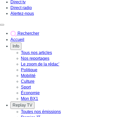
Direct tv
Direct radio
Alertez-nous
Déclencher le menu
Rechercher
Accueil
Info
Tous nos articles
Nos reportages
Le zoom de la rédac'
Politique
Mobilité
Culture
Sport
Économie
Mon BX1
Replay TV
Toutes nos émissions