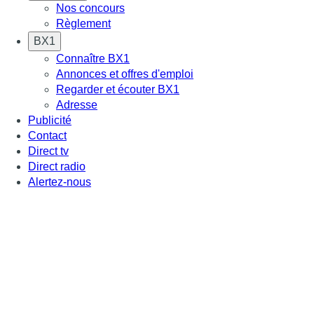
Nos concours
Règlement
BX1
Connaître BX1
Annonces et offres d'emploi
Regarder et écouter BX1
Adresse
Publicité
Contact
Direct tv
Direct radio
Alertez-nous