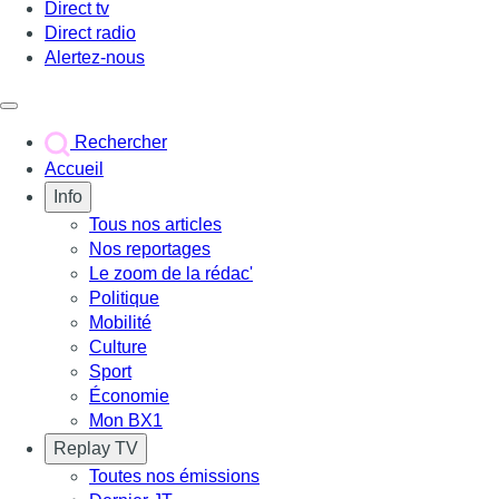
Direct tv
Direct radio
Alertez-nous
Déclencher le menu
Rechercher
Accueil
Info
Tous nos articles
Nos reportages
Le zoom de la rédac'
Politique
Mobilité
Culture
Sport
Économie
Mon BX1
Replay TV
Toutes nos émissions