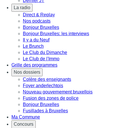
Dernier JT
La radio
Direct & Replay
Nos podcasts
Bonjour Bruxelles
Bonjour Bruxelles: les interviews
Il y a du Neuf
Le Brunch
Le Club du Dimanche
Le Club de l'Immo
Grille des programmes
Nos dossiers
Colère des enseignants
Foyer anderlechtois
Nouveau gouvernement bruxellois
Fusion des zones de police
Bonjour Bruxelles
Fusillades à Bruxelles
Ma Commune
Concours