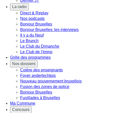
Dernier JT
La radio
Direct & Replay
Nos podcasts
Bonjour Bruxelles
Bonjour Bruxelles: les interviews
Il y a du Neuf
Le Brunch
Le Club du Dimanche
Le Club de l'Immo
Grille des programmes
Nos dossiers
Colère des enseignants
Foyer anderlechtois
Nouveau gouvernement bruxellois
Fusion des zones de police
Bonjour Bruxelles
Fusillades à Bruxelles
Ma Commune
Concours