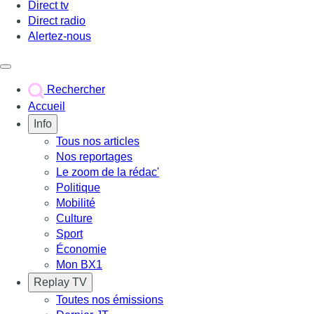
Direct tv
Direct radio
Alertez-nous
Déclencher le menu
Rechercher
Accueil
Info
Tous nos articles
Nos reportages
Le zoom de la rédac'
Politique
Mobilité
Culture
Sport
Économie
Mon BX1
Replay TV
Toutes nos émissions