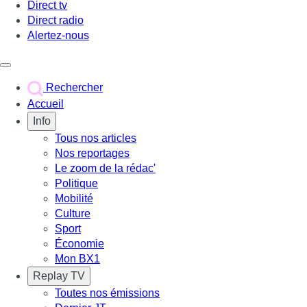
Direct tv
Direct radio
Alertez-nous
Déclencher le menu
Rechercher
Accueil
Info
Tous nos articles
Nos reportages
Le zoom de la rédac'
Politique
Mobilité
Culture
Sport
Économie
Mon BX1
Replay TV
Toutes nos émissions