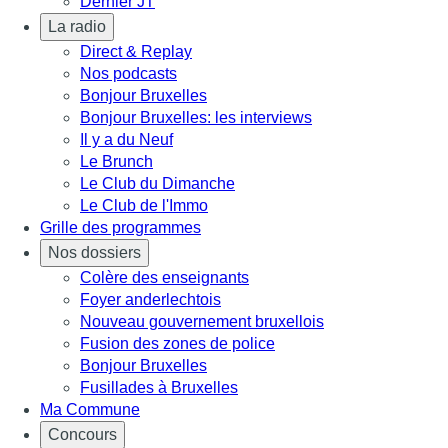
Dernier JT
La radio
Direct & Replay
Nos podcasts
Bonjour Bruxelles
Bonjour Bruxelles: les interviews
Il y a du Neuf
Le Brunch
Le Club du Dimanche
Le Club de l'Immo
Grille des programmes
Nos dossiers
Colère des enseignants
Foyer anderlechtois
Nouveau gouvernement bruxellois
Fusion des zones de police
Bonjour Bruxelles
Fusillades à Bruxelles
Ma Commune
Concours