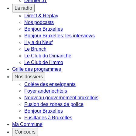
Dernier JT
La radio
Direct & Replay
Nos podcasts
Bonjour Bruxelles
Bonjour Bruxelles: les interviews
Il y a du Neuf
Le Brunch
Le Club du Dimanche
Le Club de l'Immo
Grille des programmes
Nos dossiers
Colère des enseignants
Foyer anderlechtois
Nouveau gouvernement bruxellois
Fusion des zones de police
Bonjour Bruxelles
Fusillades à Bruxelles
Ma Commune
Concours