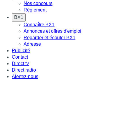
Nos concours
Règlement
BX1
Connaître BX1
Annonces et offres d'emploi
Regarder et écouter BX1
Adresse
Publicité
Contact
Direct tv
Direct radio
Alertez-nous