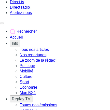
Direct tv
Direct radio
Alertez-nous
Déclencher le menu
Rechercher
Accueil
Info
Tous nos articles
Nos reportages
Le zoom de la rédac'
Politique
Mobilité
Culture
Sport
Économie
Mon BX1
Replay TV
Toutes nos émissions