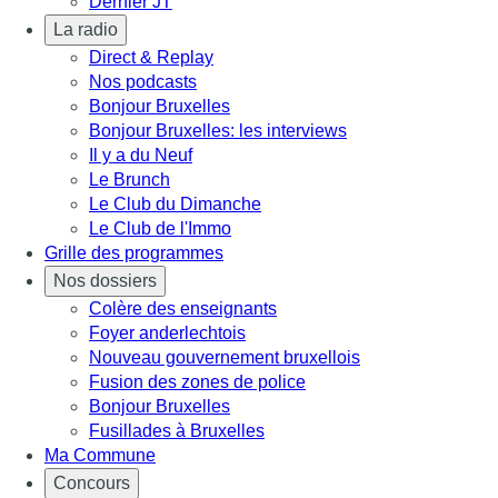
Dernier JT
La radio
Direct & Replay
Nos podcasts
Bonjour Bruxelles
Bonjour Bruxelles: les interviews
Il y a du Neuf
Le Brunch
Le Club du Dimanche
Le Club de l'Immo
Grille des programmes
Nos dossiers
Colère des enseignants
Foyer anderlechtois
Nouveau gouvernement bruxellois
Fusion des zones de police
Bonjour Bruxelles
Fusillades à Bruxelles
Ma Commune
Concours