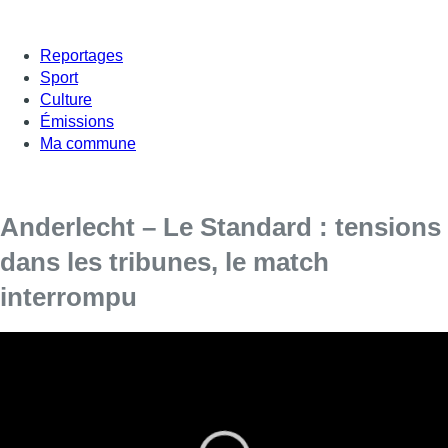
Reportages
Sport
Culture
Émissions
Ma commune
Anderlecht – Le Standard : tensions
dans les tribunes, le match
interrompu
[vc_row][vc_column][vc_column_text]
À quelques minutes de la fin, l’ambiance s’est
ternie dans la tribune des supporters du
Standard. Des fumigènes, bières, voire des