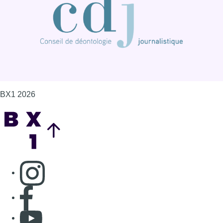
Consulter page Instagram
Consulter page Facebook
Consulter Youtube
Consulter TikTok
Nous rejoindre sur Whatsapp
S'abonner à notre newsletter
Connaître BX1
Publicité
Offres d'emploi
Contact
Mentions légales
Politique de cookies (UE)