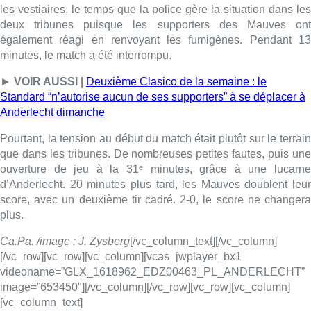
score, avec un deuxième tir cadré. 2-0, le score ne changera
plus.
Ca.Pa. /image : J. Zysberg
[/vc_column_text][/vc_column]
[/vc_row][vc_row][vc_column][vcas_jwplayer_bx1
videoname=”GLX_1618962_EDZ00463_PL_ANDERLECHT”
image=”653450″][/vc_column][/vc_row][vc_row][vc_column]
[vc_column_text]
■ Explications de
Camille Paillaud
dans le 8h et de
Jim
Moskovics
dans le 12h30
■
Fabrice Cumps
, bourgmestre d’Anderlecht, au micro
de
Michel Geyer
[/vc_column_text][/vc_column][/vc_row]
Lire aussi :
Pizza Nizar: un coup de pub