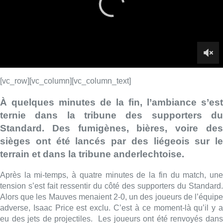
sièges ont été lancés par des liégeois sur le
terrain et dans la tribune anderlechtoise.
Après la mi-temps, à quatre minutes de la fin du match, une
tension s’est fait ressentir du côté des supporters du Standard.
Alors que les Mauves menaient 2-0, un des joueurs de l’équipe
adverse, Isaac Price est exclu. C’est à ce moment-là qu’il y a
eu des jets de projectiles. Les joueurs ont été renvoyés dans
les vestiaires, le temps que la police gère la situation dans les
deux tribunes puisque les supporters des Mauves ont
également réagi en renvoyant les fumigènes. Pendant 13
minutes, le match a été interrompu.
►
VOIR AUSSI |
Deuxième Clasico de la semaine : le
Standard “n’autorise aucun de ses supporters” à se déplacer à
Anderlecht dimanche
Pourtant, la tension au début du match était plutôt sur le terrain
que dans les tribunes.
De nombreuses petites fautes, puis un
ouverture de jeu à la 31ᵉ minutes, grâce à une lucarne
d’Anderlecht. 20 minutes plus tard, les Mauves doublent leur