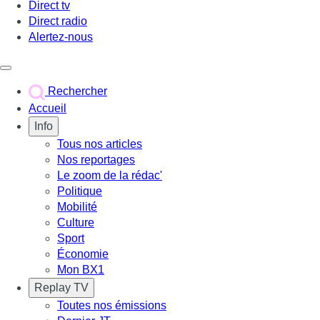
Direct tv
Direct radio
Alertez-nous
Déclencher le menu
Rechercher
Accueil
Info
Tous nos articles
Nos reportages
Le zoom de la rédac'
Politique
Mobilité
Culture
Sport
Économie
Mon BX1
Replay TV
Toutes nos émissions