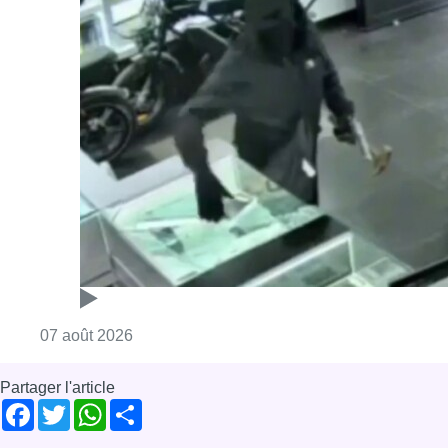
Consulter l'article "Deux mineurs interpell
07 août 2026
Partager l'article
Facebook
Twitter
WhatsApp
Share
08 décembre 2023
- 09h15
Anderlecht
le standard
projectiles
tensions
News
Offres d’emploi