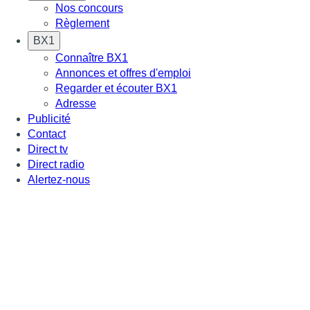
Nos concours
Règlement
BX1
Connaître BX1
Annonces et offres d'emploi
Regarder et écouter BX1
Adresse
Publicité
Contact
Direct tv
Direct radio
Alertez-nous