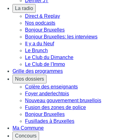
Dernier JT
La radio
Direct & Replay
Nos podcasts
Bonjour Bruxelles
Bonjour Bruxelles: les interviews
Il y a du Neuf
Le Brunch
Le Club du Dimanche
Le Club de l'Immo
Grille des programmes
Nos dossiers
Colère des enseignants
Foyer anderlechtois
Nouveau gouvernement bruxellois
Fusion des zones de police
Bonjour Bruxelles
Fusillades à Bruxelles
Ma Commune
Concours