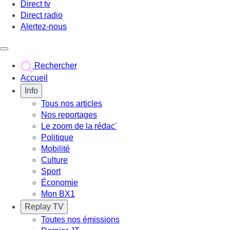
Direct tv
Direct radio
Alertez-nous
Déclencher le menu
Rechercher
Accueil
Info
Tous nos articles
Nos reportages
Le zoom de la rédac'
Politique
Mobilité
Culture
Sport
Économie
Mon BX1
Replay TV
Toutes nos émissions