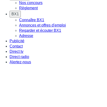
Nos concours
Règlement
BX1
Connaître BX1
Annonces et offres d'emploi
Regarder et écouter BX1
Adresse
Publicité
Contact
Direct tv
Direct radio
Alertez-nous