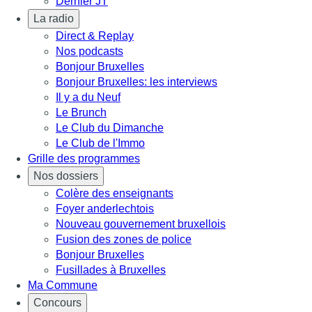
Dernier JT
La radio
Direct & Replay
Nos podcasts
Bonjour Bruxelles
Bonjour Bruxelles: les interviews
Il y a du Neuf
Le Brunch
Le Club du Dimanche
Le Club de l'Immo
Grille des programmes
Nos dossiers
Colère des enseignants
Foyer anderlechtois
Nouveau gouvernement bruxellois
Fusion des zones de police
Bonjour Bruxelles
Fusillades à Bruxelles
Ma Commune
Concours