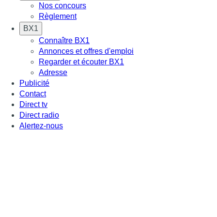
Nos concours
Règlement
BX1
Connaître BX1
Annonces et offres d'emploi
Regarder et écouter BX1
Adresse
Publicité
Contact
Direct tv
Direct radio
Alertez-nous