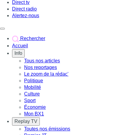
Direct tv
Direct radio
Alertez-nous
Déclencher le menu
Rechercher
Accueil
Info
Tous nos articles
Nos reportages
Le zoom de la rédac'
Politique
Mobilité
Culture
Sport
Économie
Mon BX1
Replay TV
Toutes nos émissions