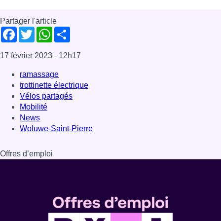
Partager l'article
Facebook
Twitter
WhatsApp
Share
17 février 2023
- 12h17
ramassage
trottinette électrique
Vélos partagés
Mobilité
News
Woluwe-Saint-Pierre
Offres d’emploi