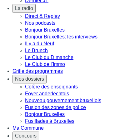
Dernier JT
La radio
Direct & Replay
Nos podcasts
Bonjour Bruxelles
Bonjour Bruxelles: les interviews
Il y a du Neuf
Le Brunch
Le Club du Dimanche
Le Club de l'Immo
Grille des programmes
Nos dossiers
Colère des enseignants
Foyer anderlechtois
Nouveau gouvernement bruxellois
Fusion des zones de police
Bonjour Bruxelles
Fusillades à Bruxelles
Ma Commune
Concours