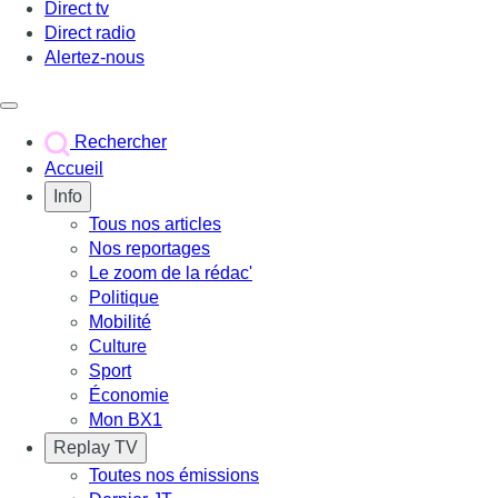
Direct tv
Direct radio
Alertez-nous
Déclencher le menu
Rechercher
Accueil
Info
Tous nos articles
Nos reportages
Le zoom de la rédac'
Politique
Mobilité
Culture
Sport
Économie
Mon BX1
Replay TV
Toutes nos émissions