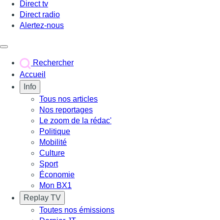
Direct tv
Direct radio
Alertez-nous
Déclencher le menu
Rechercher
Accueil
Info
Tous nos articles
Nos reportages
Le zoom de la rédac'
Politique
Mobilité
Culture
Sport
Économie
Mon BX1
Replay TV
Toutes nos émissions