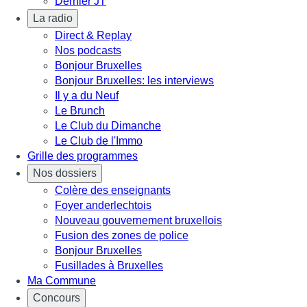
Dernier JT
La radio
Direct & Replay
Nos podcasts
Bonjour Bruxelles
Bonjour Bruxelles: les interviews
Il y a du Neuf
Le Brunch
Le Club du Dimanche
Le Club de l'Immo
Grille des programmes
Nos dossiers
Colère des enseignants
Foyer anderlechtois
Nouveau gouvernement bruxellois
Fusion des zones de police
Bonjour Bruxelles
Fusillades à Bruxelles
Ma Commune
Concours