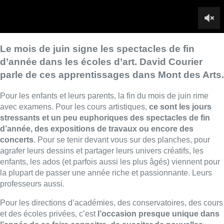
concerts
. Pour se tenir devant vous sur des planches, pour
agrafer leurs dessins et partager leurs univers créatifs, les
enfants, les ados (et parfois aussi les plus âgés) viennent pour
la plupart de passer une année riche et passionnante. Leurs
professeurs aussi.
Pour les directions d’académies, des conservatoires, des cours
et des écoles privées, c’est
l’occasion presque unique dans
l’année de se faire connaitre, de susciter de nouvelles
vocations
et (plus pragmatiquement parlant)
d’engranger de
précieuses inscriptions pour la rentrée prochaine
.
Ces apprentissages sont-ils suffisamment soutenus, reconnus,
défendus et accessibles au plus grand nombre ? Sont-ils juste
une mode, une injonction sociale ? Ou enfin sont-ils plus
proches d’un loisir, d’une activité ludique que d’un véritable
apprentissage ?
David Courier en parle ce jeudi dans
Mont des Arts
, avec
Géraldine Harckman
(professeure d’arts plastiques),
Nicole
Palumbo
(directrice du Théâtre Ô Plus),
Jean-Michel Tellier