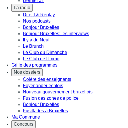
Dernier JT
La radio
Direct & Replay
Nos podcasts
Bonjour Bruxelles
Bonjour Bruxelles: les interviews
Il y a du Neuf
Le Brunch
Le Club du Dimanche
Le Club de l'Immo
Grille des programmes
Nos dossiers
Colère des enseignants
Foyer anderlechtois
Nouveau gouvernement bruxellois
Fusion des zones de police
Bonjour Bruxelles
Fusillades à Bruxelles
Ma Commune
Concours