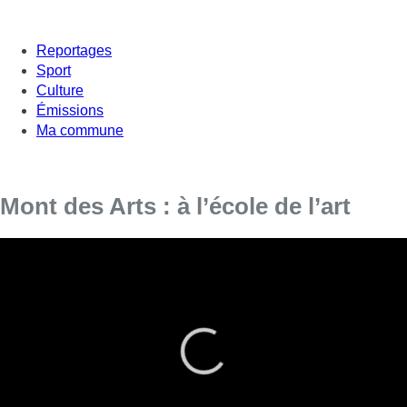
Reportages
Sport
Culture
Émissions
Ma commune
Mont des Arts : à l’école de l’art
Le mois de juin signe les spectacles de fin
d’année dans les écoles d’art. David Courier
parle de ces apprentissages dans Mont des Arts.
Pour les enfants et leurs parents, la fin du mois de juin rime
avec examens. Pour les cours artistiques,
ce sont les jours
stressants et un peu euphoriques des spectacles de fin
d’année, des expositions de travaux ou encore des