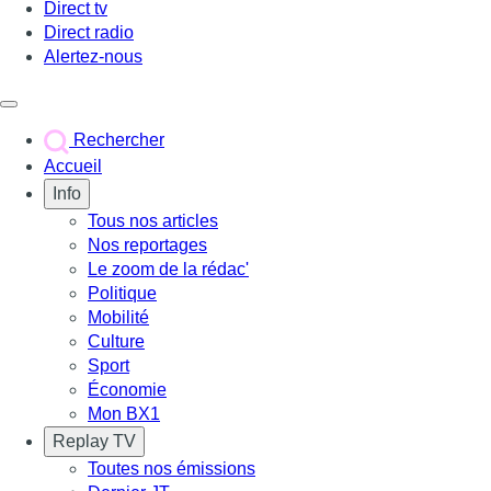
Direct tv
Direct radio
Alertez-nous
Déclencher le menu
Rechercher
Accueil
Info
Tous nos articles
Nos reportages
Le zoom de la rédac'
Politique
Mobilité
Culture
Sport
Économie
Mon BX1
Replay TV
Toutes nos émissions