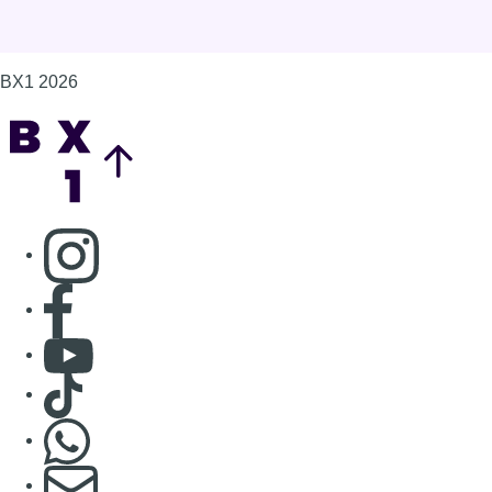
Consulter Youtube
Consulter TikTok
Nous rejoindre sur Whatsapp
S'abonner à notre newsletter
Connaître BX1
Publicité
Offres d'emploi
Contact
Mentions légales
Politique de cookies (UE)
Gérer les cookies