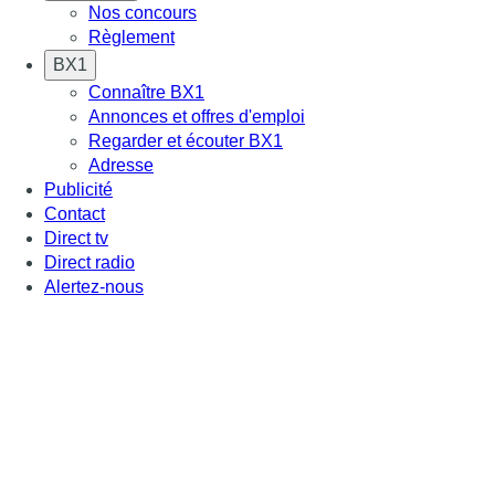
Nos concours
Règlement
BX1
Connaître BX1
Annonces et offres d'emploi
Regarder et écouter BX1
Adresse
Publicité
Contact
Direct tv
Direct radio
Alertez-nous