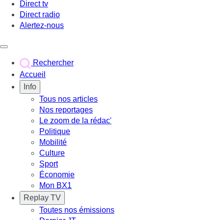
Direct tv
Direct radio
Alertez-nous
Déclencher le menu
Rechercher
Accueil
Info
Tous nos articles
Nos reportages
Le zoom de la rédac'
Politique
Mobilité
Culture
Sport
Économie
Mon BX1
Replay TV
Toutes nos émissions