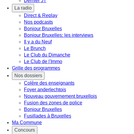
Dernier JT
La radio
Direct & Replay
Nos podcasts
Bonjour Bruxelles
Bonjour Bruxelles: les interviews
Il y a du Neuf
Le Brunch
Le Club du Dimanche
Le Club de l'Immo
Grille des programmes
Nos dossiers
Colère des enseignants
Foyer anderlechtois
Nouveau gouvernement bruxellois
Fusion des zones de police
Bonjour Bruxelles
Fusillades à Bruxelles
Ma Commune
Concours