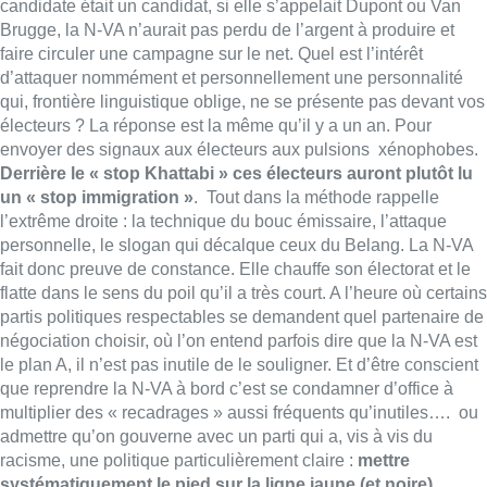
candidate était un candidat, si elle s’appelait Dupont ou Van
Brugge, la N-VA n’aurait pas perdu de l’argent à produire et
faire circuler une campagne sur le net. Quel est l’intérêt
d’attaquer nommément et personnellement une personnalité
qui, frontière linguistique oblige, ne se présente pas devant vos
électeurs ? La réponse est la même qu’il y a un an. Pour
envoyer des signaux aux électeurs aux pulsions xénophobes.
Derrière le « stop Khattabi » ces électeurs auront plutôt lu
un « stop immigration »
.
Tout dans la méthode rappelle
l’extrême droite : la technique du bouc émissaire, l’attaque
personnelle, le slogan qui décalque ceux du Belang. La N-VA
fait donc preuve de constance. Elle chauffe son électorat et le
flatte dans le sens du poil qu’il a très court. A l’heure où certains
partis politiques respectables se demandent quel partenaire de
négociation
choisir, où l’on entend parfois dire que la N-VA est
le plan A, il n’est pas inutile de le souligner. Et d’être conscient
que reprendre la N-VA à bord c’est se condamner d’office à
multiplier des « recadrages » aussi fréquents qu’inutiles…. ou
admettre qu’on gouverne avec un parti qui a, vis à vis du
racisme, une politique particulièrement claire :
mettre
systématiquement le pied sur la ligne jaune (et noire).