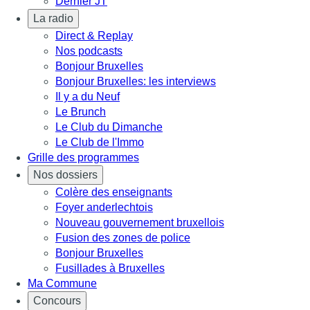
Dernier JT
La radio
Direct & Replay
Nos podcasts
Bonjour Bruxelles
Bonjour Bruxelles: les interviews
Il y a du Neuf
Le Brunch
Le Club du Dimanche
Le Club de l'Immo
Grille des programmes
Nos dossiers
Colère des enseignants
Foyer anderlechtois
Nouveau gouvernement bruxellois
Fusion des zones de police
Bonjour Bruxelles
Fusillades à Bruxelles
Ma Commune
Concours