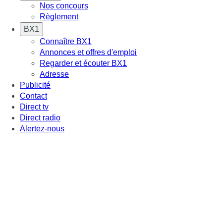
Nos concours
Règlement
BX1
Connaître BX1
Annonces et offres d'emploi
Regarder et écouter BX1
Adresse
Publicité
Contact
Direct tv
Direct radio
Alertez-nous