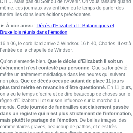
non plus.
Que ce décès occupe autant de place 11 jours
plus tard mérite en revanche d’être questionné.
En 11 jours,
on a eu le temps d’écrire et de dire beaucoup de choses sur le
règne d’Elizabeth II et sur son influence sur la marche du
monde.
Cette journée de funérailles est clairement passée
dans un registre qui n’est plus strictement de l’information,
mais plutôt le partage de l’émotion
.
De belles images, des
commentaires graves, beaucoup de pathos, et c’est très
naturellement quand on suit ces directs que nos gorges se
serrent et qu’on pleure dans les chaumières.
►
À voir aussi :
Décès d’Elizabeth II : l’ambassade du
Royaume-Uni à Bruxelles ouvre un registre de condoléances
Alors bien, on peut trouver des raisons qui justifient cet
engouement morbide.
Notre proximité avec les valeurs
britanniques, le sentiment de partager la même culture, le
cousinage de nos familles royales, les correspondances qu’on
peut envisager entre nos deux monarchies parlementaires.
Il y
a aussi bien sûr une sorte de
fascination pour les puissants
et les gouvernants, et en particulier pour les princes et les
princesses.
Et ce désir de communier.
Partager la douleur