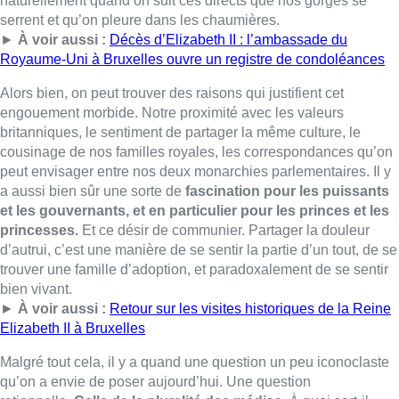
d’autrui, c’est une manière de se sentir la partie d’un tout, de se
trouver une famille d’adoption, et paradoxalement de se sentir
bien vivant.
►
À voir aussi :
Retour sur les visites historiques de la Reine
Elizabeth II à Bruxelles
Malgré tout cela, il y a quand une question un peu iconoclaste
qu’on a envie de poser aujourd’hui.
Une question
rationnelle.
Celle de la pluralité des médias
.
À quoi sert-il
donc d’avoir tous ces journaux, tous ces sites internet, toutes
ces télévisions si c’est pour que tout le monde nous serve un
programme unique….
Si on n’était pas un accro de la
monarchie britannique aujourd’hui, on ne pouvait que s’étonner
du manque de diversité.
►
À lire aussi :
“Une grande Dame”, “une monarque iconique”
: le monde politique bruxellois rend hommage à la reine
Elizabeth II
■
Un édio de Fabrice Grosfilley