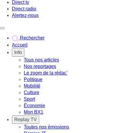
Direct tv
Direct radio
Alertez-nous
Déclencher le menu
Rechercher
Accueil
Info
Tous nos articles
Nos reportages
Le zoom de la rédac'
Politique
Mobilité
Culture
Sport
Économie
Mon BX1
Replay TV
Toutes nos émissions