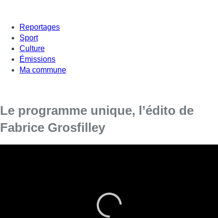
Reportages
Sport
Culture
Émissions
Ma commune
Le programme unique, l’édito de
Fabrice Grosfilley
Ce lundi, Fabrice Grosfilley évoque dans son
édito le traitement médiatique du décès et des
funérailles de la reine Elizabeth II.
11 h 46, le cercueil d’Elizabeth II quitte le hall de Westminster.
12 h 00, le cercueil d’Elizabeth II entre dans l’abbaye de