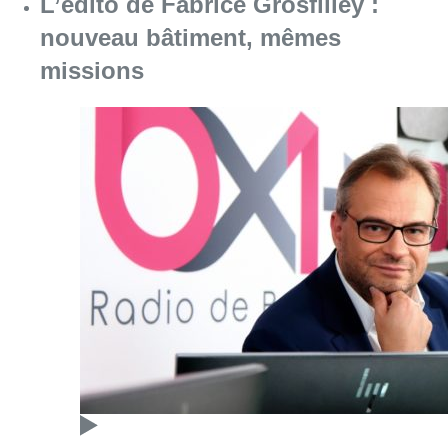
Consulter l'article "L’édito de Fabrice
21 novembre 2025
Partager l'article
Facebook
Twitter
WhatsApp
Share
19 septembre 2022
- 17h31
Modifié le
20 septembre 2022
- 09h32
Rue de la Loi
Offres d’emploi