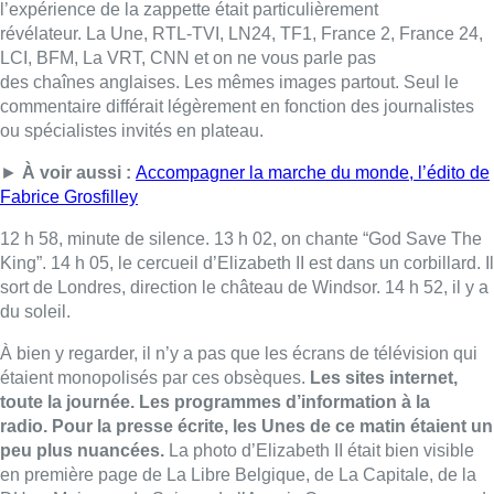
du soleil.
À bien y regarder, il n’y a pas que les écrans de télévision qui
étaient monopolisés par ces obsèques.
Les sites internet,
toute la journée.
Les programmes d’information à la
radio.
Pour la presse écrite, les Unes de ce matin étaient un
peu plus nuancées.
La photo d’Elizabeth II
était bien visible
en première
page de La Libre Belgique, de La Capitale, de la
DH …
Mais pas du Soir ou de l’Avenir.
On vous rassure quand
même, ces journaux avaient bien eu le temps de parler des
funérailles dans leurs éditions précédentes.
►
À voir aussi :
Décès d’Elizabeth II : Britanniques et
Bruxellois réunis dans l’émotion
16 h 06, le corbillard arrive à Windsor.
16 h 40, Charles III est à
l’entrée de la chapelle de Windsor.
Qu’on s’entende bien.
Que le décès d’Elizabeth II soit un
événement n’est contesté par personne
.
Que sa longévité
mérite un traitement médiatique dans les heures qui suivent