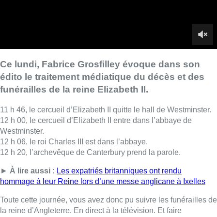
Westminster.
12 h 06, le roi Charles III est dans l’abbaye.
12 h 20, l’archevêque de Canterbury prend la parole.
►
À lire aussi :
Les expatriés britanniques ont rendu
hommage à leur Reine lors d’une messe anglicane à Ixelles
Toute cette journée, vous avez donc pu suivre les funérailles de
la reine d’Angleterre.
En direct à la télévision.
Et faire
l’expérience de la zappette était particulièrement
révélateur.
La
Une
, RTL-TVI, LN24, TF1, France 2, France 24,
LCI, BFM, La
VRT
, CNN et on ne vous parle pas
des chaînes anglaises.
Les mêmes images partout.
Seul le
commentaire différait légèrement en fonction des journalistes
ou spécialistes invités en plateau.
►
À voir aussi :
Accompagner la marche du monde, l’édito de
Fabrice Grosfilley
12 h 58, minute de silence.
13 h 02, on chante “
God
S
ave
T
he
King”.
14 h 05, le cercueil d’Elizabeth II est dans un corbillard.
Il
sort de Londres, direction le château de Windsor.
14 h 52, il y a