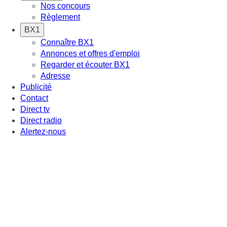
Nos concours
Règlement
BX1
Connaître BX1
Annonces et offres d'emploi
Regarder et écouter BX1
Adresse
Publicité
Contact
Direct tv
Direct radio
Alertez-nous