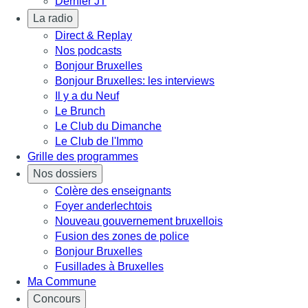
Dernier JT
La radio
Direct & Replay
Nos podcasts
Bonjour Bruxelles
Bonjour Bruxelles: les interviews
Il y a du Neuf
Le Brunch
Le Club du Dimanche
Le Club de l'Immo
Grille des programmes
Nos dossiers
Colère des enseignants
Foyer anderlechtois
Nouveau gouvernement bruxellois
Fusion des zones de police
Bonjour Bruxelles
Fusillades à Bruxelles
Ma Commune
Concours