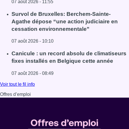
07 août 2026 - 11:55
Lire l'article Le Brussels Dance Festival revient du 14 au 
Survol de Bruxelles: Berchem-Sainte-
Agathe dépose “une action judiciaire en
cessation environnementale”
07 août 2026 - 10:10
Lire l'article Survol de Bruxelles: Berchem-Sainte-Agathe
Canicule : un record absolu de climatiseurs
fixes installés en Belgique cette année
07 août 2026 - 08:49
Lire l'article Canicule : un record absolu de climatiseurs f
Voir tout le fil info
Offres d’emploi