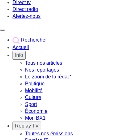
Direct tv
Direct radio
Alertez-nous
Déclencher le menu
Rechercher
Accueil
Info
Tous nos articles
Nos reportages
Le zoom de la rédac'
Politique
Mobilité
Culture
Sport
Économie
Mon BX1
Replay TV
Toutes nos émissions