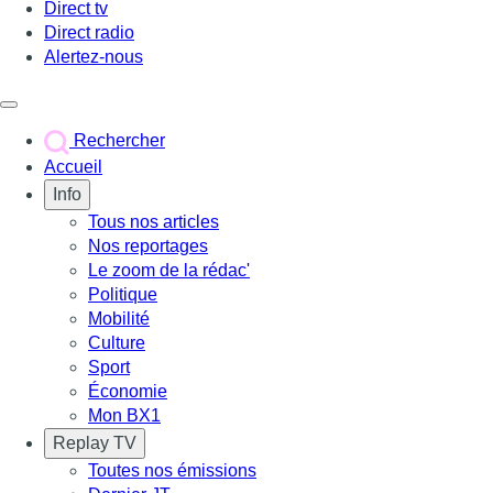
Direct tv
Direct radio
Alertez-nous
Déclencher le menu
Rechercher
Accueil
Info
Tous nos articles
Nos reportages
Le zoom de la rédac'
Politique
Mobilité
Culture
Sport
Économie
Mon BX1
Replay TV
Toutes nos émissions