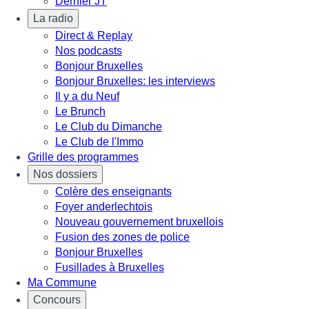
Dernier JT
La radio
Direct & Replay
Nos podcasts
Bonjour Bruxelles
Bonjour Bruxelles: les interviews
Il y a du Neuf
Le Brunch
Le Club du Dimanche
Le Club de l'Immo
Grille des programmes
Nos dossiers
Colère des enseignants
Foyer anderlechtois
Nouveau gouvernement bruxellois
Fusion des zones de police
Bonjour Bruxelles
Fusillades à Bruxelles
Ma Commune
Concours