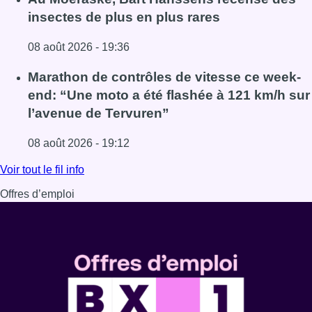
insectes de plus en plus rares
08 août 2026 - 19:36
Lire l'article Au Moeraske, Bart Hanssens recense des ins
Marathon de contrôles de vitesse ce week-
end: “Une moto a été flashée à 121 km/h sur
l’avenue de Tervuren”
08 août 2026 - 19:12
Lire l'article Marathon de contrôles de vitesse ce week-e
Voir tout le fil info
Offres d’emploi