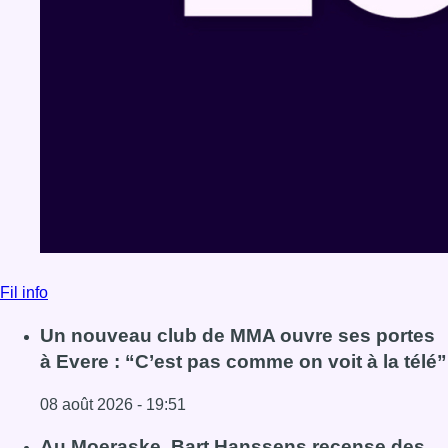
Fil info
Un nouveau club de MMA ouvre ses portes
à Evere : “C’est pas comme on voit à la télé”
08 août 2026 - 19:51
Lire l'article Un nouveau club de MMA ouvre ses portes à E
Au Moeraske, Bart Hanssens recense des