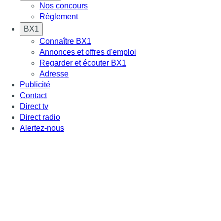
Nos concours
Règlement
BX1
Connaître BX1
Annonces et offres d'emploi
Regarder et écouter BX1
Adresse
Publicité
Contact
Direct tv
Direct radio
Alertez-nous