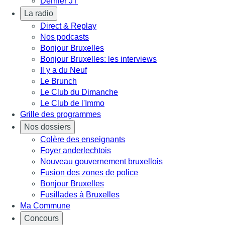
Dernier JT
La radio
Direct & Replay
Nos podcasts
Bonjour Bruxelles
Bonjour Bruxelles: les interviews
Il y a du Neuf
Le Brunch
Le Club du Dimanche
Le Club de l'Immo
Grille des programmes
Nos dossiers
Colère des enseignants
Foyer anderlechtois
Nouveau gouvernement bruxellois
Fusion des zones de police
Bonjour Bruxelles
Fusillades à Bruxelles
Ma Commune
Concours