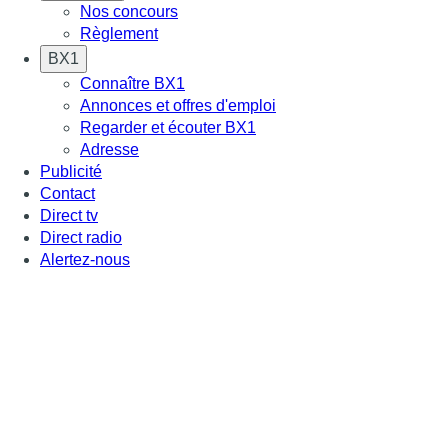
Nos concours
Règlement
BX1
Connaître BX1
Annonces et offres d'emploi
Regarder et écouter BX1
Adresse
Publicité
Contact
Direct tv
Direct radio
Alertez-nous