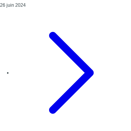
Consulter l'article "Les passeur·euses de culture
26 juin 2024
Page précédente