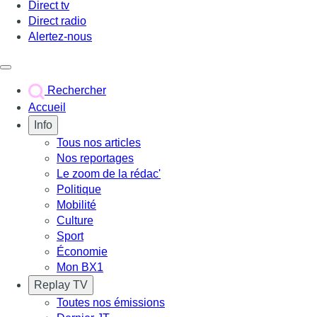
Direct tv
Direct radio
Alertez-nous
Déclencher le menu
Rechercher
Accueil
Info
Tous nos articles
Nos reportages
Le zoom de la rédac'
Politique
Mobilité
Culture
Sport
Économie
Mon BX1
Replay TV
Toutes nos émissions