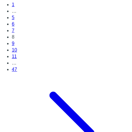
1
…
5
6
7
8
9
10
11
…
47
Page suivante